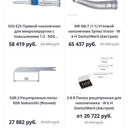
SGS-E2S Прямой наконечник
WK-56LT (1:1) Угловой
для микрохирургии с
наконечник Synea Vision · W
повышением 1:2 · NSK
﹠H DentalWerk (Австрия)
Nakanishi (Япония)
58 419
руб.
65 437
руб.
83 456
руб.
87 250
руб.
SGR-2 Реципрокные пилы ·
S-8 R Пилка реципрокная для
NSK Nakanishi (Япония)
наконечника · W﹠H
DentalWerk (Австрия)
от
20 722 руб.
27 882
руб.
39 831
руб.
21 812 руб.