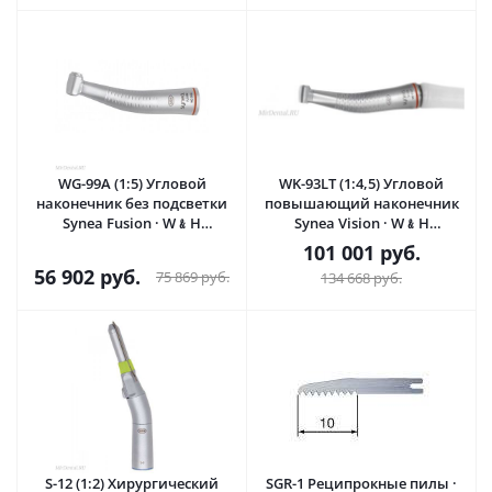
WG-99A (1:5) Угловой
WK-93LT (1:4,5) Угловой
наконечник без подсветки
повышающий наконечник
Synea Fusion · W﹠H
Synea Vision · W﹠H
DentalWerk (Австрия)
DentalWerk (Австрия)
101 001
руб.
56 902
руб.
75 869
руб.
134 668
руб.
S-12 (1:2) Хирургический
SGR-1 Реципрокные пилы ·