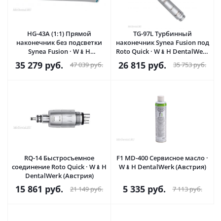
НG-43А (1:1) Прямой
TG-97L Турбинный
наконечник без подсветки
наконечник Synea Fusion под
Synea Fusion · W﹠H
Roto Quick · W﹠H DentalWerk
DentalWerk (Австрия)
(Австрия)
35 279
руб.
26 815
руб.
47 039
руб.
35 753
руб.
RQ-14 Быстросъемное
F1 MD-400 Сервисное масло ·
соединение Roto Quick · W﹠H
W﹠H DentalWerk (Австрия)
DentalWerk (Австрия)
15 861
руб.
5 335
руб.
21 149
руб.
7 113
руб.