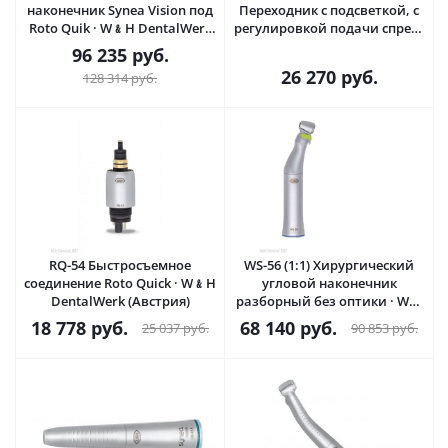
наконечник Synea Vision под
Переходник с подсветкой, с
Roto Quik · W﹠H DentalWerk
регулировкой подачи спрея ·
(Австрия)
KaVo Dental GmbH
96 235
руб.
(Германия)
26 270
руб.
128 314
руб.
RQ-54 Быстросъемное
WS-56 (1:1) Хирургический
соединение Roto Quick · W﹠H
угловой наконечник
DentalWerk (Австрия)
разборный без оптики · W﹠
H DentalWerk (Австрия)
18 778
руб.
68 140
руб.
25 037
руб.
90 853
руб.