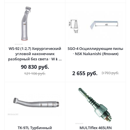
WS-92 (1:2,7) Хирургический
SGO-4 Осциллирующие пилы
угловой наконечник
· NSK Nakanishi (Япония)
разборный без света · W﹠H
DentalWerk (Австрия)
90 830
руб.
2 655
руб.
3 793
руб.
121 106
руб.
TK-97L Турбинный
MULTIflex 465LRN