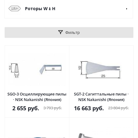
Роторы W﹠H
Фильтр
SGO-3 Осциллирующие пилы
SGT-2 Сагиттальные пилы ·
· NSK Nakanishi (Япония)
NSK Nakanishi (Япония)
2 655
руб.
16 663
руб.
3 793
руб.
23 804
руб.