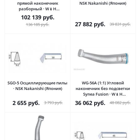
прямой наконечник
NSK Nakanishi (Япония)
разборный · W﹠H
DentalWerk (Австрия)
102 139
руб.
27 882
руб.
39 831
руб.
136 185
руб.
SGO-5 Осциллирующие пилы
WG-56А (1:1) Угловой
· NSK Nakanishi (Япония)
наконечник без подсветки
Synea Fusion · W﹠H
DentalWerk (Австрия)
2 655
руб.
36 062
руб.
3 793
руб.
48 082
руб.