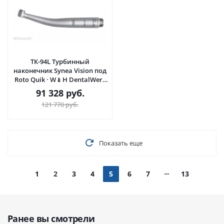
TК-94L Турбинный
наконечник Synea Vision под
Roto Quik · W﹠H DentalWerk
(Австрия)
91 328
руб.
121 770
руб.
Показать еще
1
2
3
4
5
6
7
13
Ранее вы смотрели