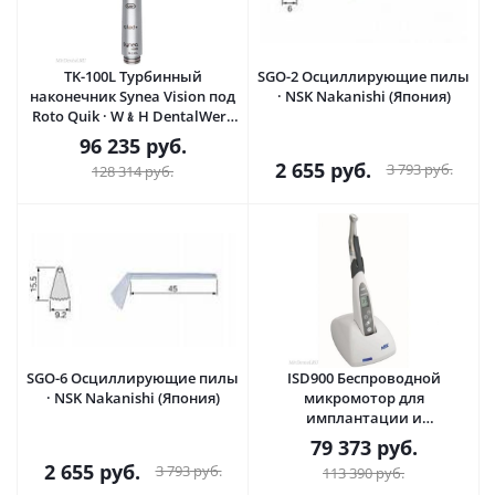
TK-100L Турбинный
SGO-2 Осциллирующие пилы
наконечник Synea Vision под
· NSK Nakanishi (Япония)
Roto Quik · W﹠H DentalWerk
(Австрия)
96 235
руб.
2 655
руб.
3 793
руб.
128 314
руб.
SGO-6 Осциллирующие пилы
ISD900 Беспроводной
· NSK Nakanishi (Япония)
микромотор для
имплантации и
протезирования · NSK
79 373
руб.
Nakanishi (Япония)
2 655
руб.
3 793
руб.
113 390
руб.