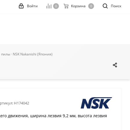
Войти
Корзина
Поиск
0
0
илы · NSK Nakanishi (Япония)
ртикул:
H174042
о движения, ширина лезвия 9,2 мм, высота лезвия