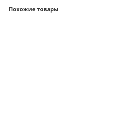
Похожие товары
SGR-2 Реципрокные
SGO-1 Осциллирующие
пилы · NSK Nakanishi
пилы · NSK Nakanishi
(Япония)
(Япония)
В наличии
В наличии
27 882
руб.
2 655
руб.
39 831
руб.
3 793
руб.