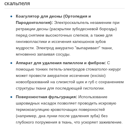
скальпеля
Коагулятор для десны (Ортопедия и
Пародонтология):
Электроскальпель незаменим при
ретракции десны (раскрытии зубодесневой борозды)
перед снятием высокоточных слепков, а также для
гингивопластики и иссечения капюшонов зубов
мудрости. Электрод аккуратно "выпаривает" ткани,
мгновенно запаивая сосуды.
Аппарат для удаления папиллом и фибром:
С
помощью тонких петель-электродов стоматолог-хирург
может провести аккуратное иссечение (excisio)
новообразований на слизистой щек и губ с сохранением
структуры ткани для последующей гистологии.
Поверхностная фульгурация:
Использование
шаровидных насадок позволяет проводить искровую
термокоагуляцию кровоточащих поверхностей
(например, дна лунки после удаления зуба) без
глубокого погружения в ткань, что ускоряет заживление.