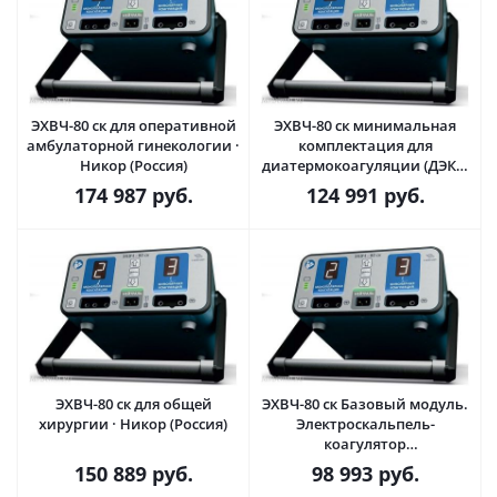
ЭХВЧ-80 ск для оперативной
ЭХВЧ-80 ск минимальная
амбулаторной гинекологии ·
комплектация для
Никор (Россия)
диатермокоагуляции (ДЭК) ·
Никор (Россия)
174 987
руб.
124 991
руб.
ЭХВЧ-80 ск для общей
ЭХВЧ-80 ск Базовый модуль.
хирургии · Никор (Россия)
Электроскальпель-
коагулятор
электрохирургический ·
150 889
руб.
98 993
руб.
Никор (Россия)