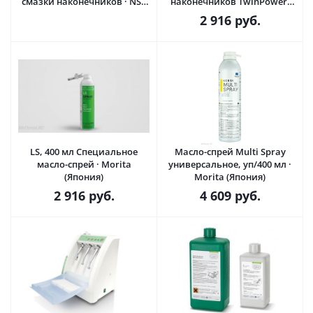
смазки наконечников · NSK
наконечников TwinPower,
Nakanishi (Япония)
TwinPower Ultra · Morita
2 916
руб.
(Япония)
LS, 400 мл Специальное
Масло-спрей Multi Spray
масло-спрей · Morita
универсальное, уп/400 мл ·
(Япония)
Morita (Япония)
2 916
руб.
4 609
руб.