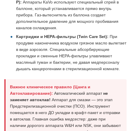
P):
Аппараты KaVo используют специальный спрей в
баллоне, который устанавливается прямо внутрь
прибора. Газ-вытеснитель из баллона создает
дополнительное давление для мощного пробивания
каналов охлаждения.
Картриджи и HEPA-фильтры (Twin Care Set):
При
продувке наконечника воздухом грязное масло вылетает
в виде аэрозоля. Специальные абсорбирующие
прокладки и сменные HEPA-фильтры улавливают
масляный туман и бактерии, не давая медперсоналу
дышать канцерогенами в стерилизационной комнате.
Важное клиническое правило (Цанга и
Автоклавирование):
Автоматический аппарат
не
заменяет автоклав!
Аппарат для смазки — это этап
Предстерилизационной очистки (ПСО). Инструмент
помещается в него ДО укладки в крафт-пакет и отправки
в автоклав. Главная ошибка медсестер: даже при
наличии дорогого аппарата W&H или NSK, они забывают