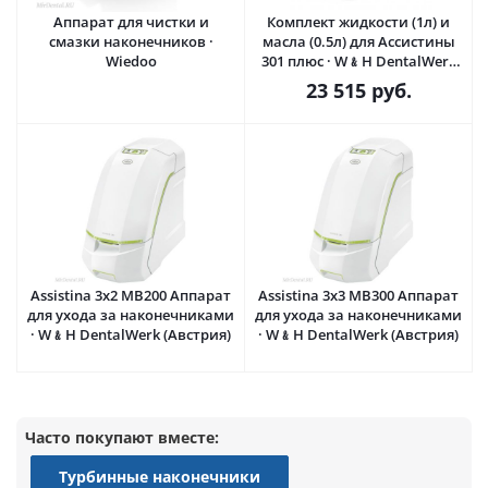
Аппарат для чистки и
Комплект жидкости (1л) и
смазки наконечников ·
масла (0.5л) для Ассистины
Wiedoo
301 плюс · W﹠H DentalWerk
(Австрия)
23 515
руб.
Assistina 3x2 MB200 Аппарат
Assistina 3x3 MB300 Аппарат
для ухода за наконечниками
для ухода за наконечниками
· W﹠H DentalWerk (Австрия)
· W﹠H DentalWerk (Австрия)
Часто покупают вместе:
Турбинные наконечники