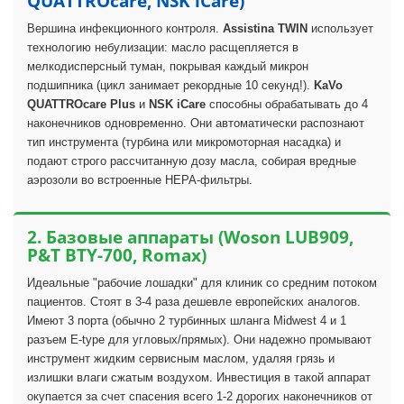
QUATTROcare, NSK iCare)
Вершина инфекционного контроля.
Assistina TWIN
использует
технологию небулизации: масло расщепляется в
мелкодисперсный туман, покрывая каждый микрон
подшипника (цикл занимает рекордные 10 секунд!).
KaVo
QUATTROcare Plus
и
NSK iCare
способны обрабатывать до 4
наконечников одновременно. Они автоматически распознают
тип инструмента (турбина или микромоторная насадка) и
подают строго рассчитанную дозу масла, собирая вредные
аэрозоли во встроенные HEPA-фильтры.
2. Базовые аппараты (Woson LUB909,
P&T BTY-700, Romax)
Идеальные "рабочие лошадки" для клиник со средним потоком
пациентов. Стоят в 3-4 раза дешевле европейских аналогов.
Имеют 3 порта (обычно 2 турбинных шланга Midwest 4 и 1
разъем E-type для угловых/прямых). Они надежно промывают
инструмент жидким сервисным маслом, удаляя грязь и
излишки влаги сжатым воздухом. Инвестиция в такой аппарат
окупается за счет спасения всего 1-2 дорогих наконечников от