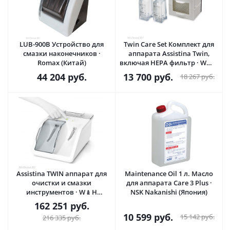
LUB-900B Устройство для
Twin Care Set Комплект для
смазки наконечников ·
аппарата Assistina Twin,
Romax (Китай)
включая HEPA фильтр · W﹠H
DentalWerk (Австрия)
44 204
руб.
13 700
руб.
18 267
руб.
Аssistina TWIN аппарат для
Maintenance Oil 1 л. Масло
очистки и смазки
для аппарата Care 3 Plus ·
инструментов · W﹠H
NSK Nakanishi (Япония)
DentalWerk (Австрия)
162 251
руб.
10 599
руб.
15 142
руб.
216 335
руб.