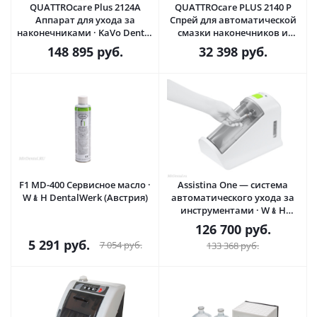
QUATTROcare Plus 2124А
QUATTROcare PLUS 2140 P
Аппарат для ухода за
Спрей для автоматической
наконечниками · KaVo Dental
смазки наконечников и
GmbH (Германия)
микромоторов в приборе
148 895
руб.
32 398
руб.
QUATTROcare plus · KaVo
Dental GmbH (Германия)
F1 MD-400 Сервисное масло ·
Assistina One​​​​​​​ — система
W﹠H DentalWerk (Австрия)
автоматического ухода за
инструментами · W﹠H
DentalWerk (Австрия)
126 700
руб.
5 291
руб.
7 054
руб.
133 368
руб.