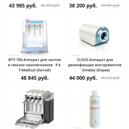
Woson (Китай)
43 985
руб.
38 200
руб.
46 300
руб.
44 941
руб.
BTY-700 Аппарат для чистки
CLEVO Аппарат для
и смазки наконечников · P﹠
дезинфекции инструментов
T-Medical (Китай)
· Dmetec (Корея)
48 845
руб.
44 000
руб.
46 316
руб.