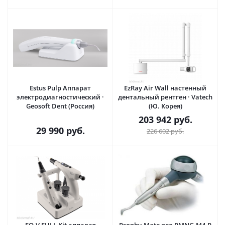
Estus Pulp Аппарат
EzRay Air Wall настенный
электродиагностический ·
дентальный рентген · Vatech
Geosoft Dent (Россия)
(Ю. Корея)
203 942
руб.
29 990
руб.
226 602
руб.
EQ-V FULL Kit аппарат
Prophy-Mate neo PMNG-M4-P