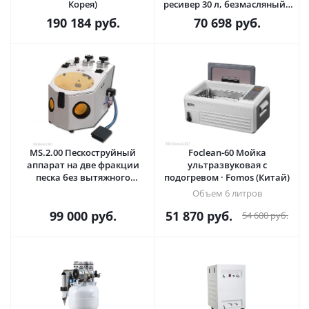
Корея)
ресивер 30 л, безмасляный ·
DYNAMIC (Китай)
190 184
руб.
70 698
руб.
MS.2.00 Пескоструйный
Foclean-60 Мойка
аппарат на две фракции
ультразвуковая с
песка без вытяжного
подогревом · Fomos (Китай)
устройства · OMEC (Италия)
Объем 6 литров
99 000
руб.
51 870
руб.
54 600
руб.