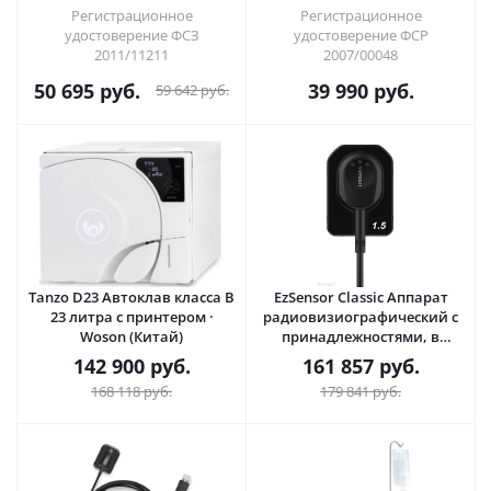
DentLight (США)
Регистрационное
Регистрационное
удостоверение ФСЗ
удостоверение ФСР
2011/11211
2007/00048
50 695
руб.
39 990
руб.
59 642
руб.
Tanzo D23 Автоклав класса B
EzSensor Classic Аппарат
23 литра с принтером ·
радиовизиографический с
Woson (Китай)
принадлежностями, в
комплекте 5 лицензий ПО ·
142 900
руб.
161 857
руб.
Vatech (Ю. Корея)
168 118
руб.
179 841
руб.