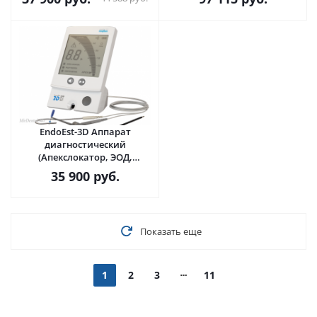
EndoEst-3D Аппарат
диагностический
(Апекслокатор, ЭОД,
Дентометр) · Geosoft Dent
35 900
руб.
(Россия)
Показать еще
1
2
3
11