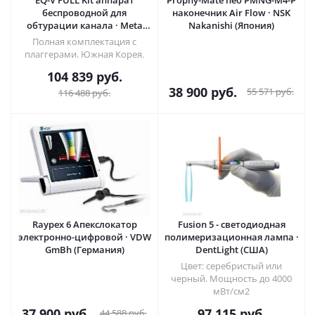
беспроводной для
наконечник Air Flow · NSK
обтурации канала · Meta
Nakanishi (Япония)
Systems (Ю.Корея)
Полная комплектация с
плаггерами. Южная Корея.
104 839
руб.
38 900
руб.
55 571
руб.
116 488
руб.
Raypex 6 Апекслокатор
Fusion 5 - светодиодная
электронно-цифровой · VDW
полимеризационная лампа ·
GmBh (Германия)
DentLight (США)
Цвет: серебристый или
черный. Мощность до 4000
мВт/см2
37 900
руб.
97 115
руб.
44 588
руб.