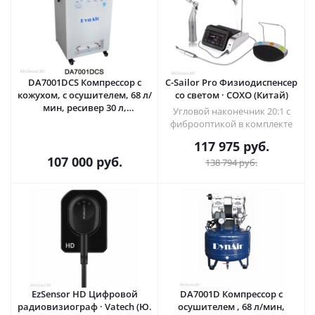
DA7001DCS Компрессор с
C-Sailor Pro Физиодиспенсер
кожухом, с осушителем, 68 л/
со светом · COXO (Китай)
мин, ресивер 30 л,
Угловой наконечник 20:1 с
безмасляный, на 1 установку
фиброоптикой в комплекте
с внешним вакуумным
117 975
руб.
агрегатом · DYNAMIC (Китай)
107 000
руб.
138 794
руб.
EzSensor HD Цифровой
DA7001D Компрессор с
радиовизиограф · Vatech (Ю.
осушителем , 68 л/мин,