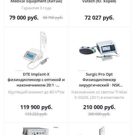
Medical Equipment (Китай)
Vatech (Ю. Корея)
Гарантия 3 года
79 000
руб.
72 027
руб.
98 750
руб.
DTE Implant-X
Surgic Pro Opt
физиодиспенсер с оптикой и
Физиодиспенсер
наконечником 20:1 ·
хирургический · NSK
Woodpecker (Китай)
Nakanishi (Япония)
Крутящий момент до 80 Н*см
Наконечник со светом Ti-Max
X-SG20L (20:1) в комплекте
119 900
руб.
210 000
руб.
133 222
руб.
300 000
руб.