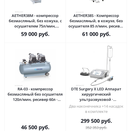
AETHER38M - компрессор
AETHER38S - Компрессор
безмасляный, без кожуха, с
безмасляный, в кожухе, без
осушителем 75л/мин,
осушителя 85 л/мин, ресивер
ресивер 38л · Roson Foshan
38л · Roson Foshan Medical
59 000
руб.
61 000
руб.
Medical (Китай)
(Китай)
RA-03 - компрессор
DTE Surgery X LED Аппарат
безмасляный без осушителя
хирургический
120л/мин, ресивер 60л ·
ультразвуковой ·
Roson Foshan Medical (Китай)
Woodpecker (Китай)
Два наконечника +14 насадок
в комплекте
299 500
руб.
46 500
руб.
352 353
руб.