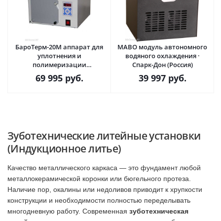
БароТерм-20М аппарат для
МАВО модуль автономного
уплотнения и
водяного охлаждения ·
полимеризации
Спарк-Дон (Россия)
материалов без системы
69 995
руб.
39 997
руб.
нагрева · Спарк-Дон (Россия)
Зуботехнические литейные установки
(Индукционное литье)
Качество металлического каркаса — это фундамент любой
металлокерамической коронки или бюгельного протеза.
Наличие пор, окалины или недоливов приводит к хрупкости
конструкции и необходимости полностью переделывать
многодневную работу. Современная
зуботехническая