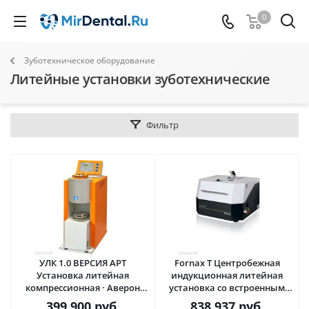
0
Зуботехническое оборудование
Литейные установки зуботехнические
Фильтр
УЛК 1.0 ВЕРСИЯ АРТ
Fornax T Центробежная
Установка литейная
индукционная литейная
компрессионная · Аверон
установка со встроенным
(ВЕГА-ПРО) Россия
охлаждением · Bego
399 900
руб.
838 937
руб.