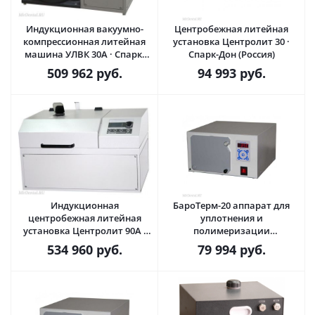
Индукционная вакуумно-
Центробежная литейная
компрессионная литейная
установка Центролит 30 ·
машина УЛВК 30А · Спарк-
Спарк-Дон (Россия)
Дон (Россия)
509 962
руб.
94 993
руб.
Индукционная
БароТерм-20 аппарат для
центробежная литейная
уплотнения и
установка Центролит 90А ·
полимеризации
Спарк-Дон (Россия)
материалов · Спарк-Дон
534 960
руб.
79 994
руб.
(Россия)