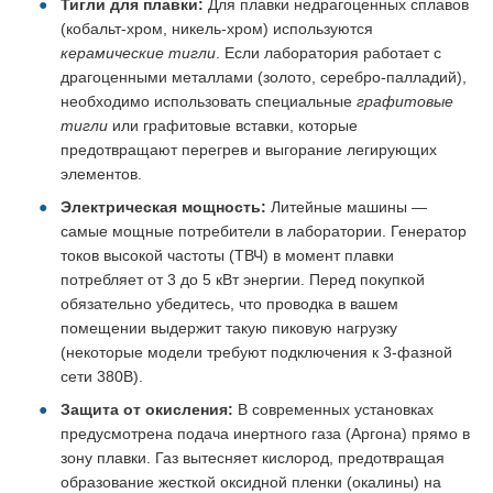
Тигли для плавки:
Для плавки недрагоценных сплавов
(кобальт-хром, никель-хром) используются
керамические тигли
. Если лаборатория работает с
драгоценными металлами (золото, серебро-палладий),
необходимо использовать специальные
графитовые
тигли
или графитовые вставки, которые
предотвращают перегрев и выгорание легирующих
элементов.
Электрическая мощность:
Литейные машины —
самые мощные потребители в лаборатории. Генератор
токов высокой частоты (ТВЧ) в момент плавки
потребляет от 3 до 5 кВт энергии. Перед покупкой
обязательно убедитесь, что проводка в вашем
помещении выдержит такую пиковую нагрузку
(некоторые модели требуют подключения к 3-фазной
сети 380В).
Защита от окисления:
В современных установках
предусмотрена подача инертного газа (Аргона) прямо в
зону плавки. Газ вытесняет кислород, предотвращая
образование жесткой оксидной пленки (окалины) на