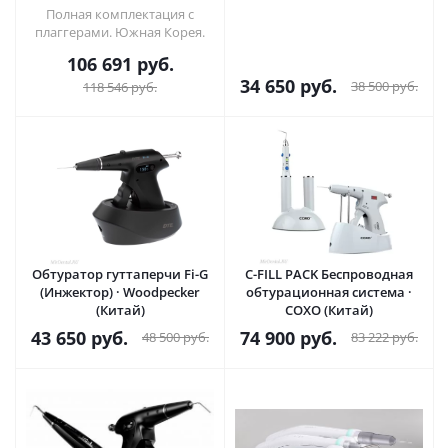
Systems (Ю.Корея)
Полная комплектация с
плаггерами. Южная Корея.
106 691
руб.
34 650
руб.
38 500
руб.
118 546
руб.
Обтуратор гуттаперчи Fi-G
C-FILL PACK Беспроводная
(Инжектор) · Woodpecker
обтурационная система ·
(Китай)
COXO (Китай)
43 650
руб.
74 900
руб.
48 500
руб.
83 222
руб.