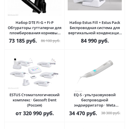
Набор DTE Fi-G + Fi-P
Набор Estus Fill + Estus Pack
Обтураторы гуттаперчи для
Беспроводная система для
пломбирования корневых
вертикальной конденсации
каналов · Woodpecker
гуттаперчи и трехмерной
73 185
руб.
84 990
руб.
86 100
руб.
(Китай)
обтурации · Geosoft Dent
(Россия)
ESTUS Стоматологический
EQ-S - ультразвуковой
комплекс · Geosoft Dent
беспроводной
(Россия)
эндоирригатор · Meta
Systems (Ю.Корея)
от
320 990 руб.
34 470
руб.
38 300
руб.