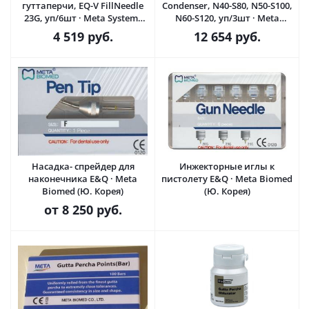
гуттаперчи, EQ-V FillNeedle
Condenser, N40-S80, N50-S100,
23G, уп/6шт · Meta Systems
N60-S120, уп/3шт · Meta
(Ю.Корея)
Systems (Ю.Корея)
4 519
руб.
12 654
руб.
Насадка- спрейдер для
Инжекторные иглы к
наконечника E&Q · Meta
пистолету E&Q · Meta Biomed
Biomed (Ю. Корея)
(Ю. Корея)
от
8 250 руб.