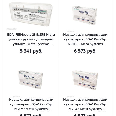
EQ-V FillNeedle 23G/25G Иглы
Насадка для конденсации
для экструзии гуттаперчи
гуттаперчи, EQ-V PackTip
уп/6шт · Meta Systems
60/05L · Meta Systems
(Ю.Корея)
(Ю.Корея)
5 341
руб.
6 573
руб.
Насадка для конденсации
Насадка для конденсации
гуттаперчи, EQ-V PackTip
гуттаперчи, EQ-V PackTip
60/05 · Meta Systems
50/04 · Meta Systems
(Ю.Корея)
(Ю.Корея)
6 573
руб.
6 573
руб.