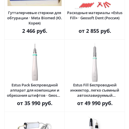
Гуттаперчевые стержни для
Расходные материалы «Estus
обтурации · Meta Biomed (Ю.
Fill» · Geosoft Dent (Россия)
Корея)
2 466
руб.
от
2 855 руб.
Estus Pack Беспроводной
Estus Fill Беспроводной
аппарат для компакции и
инжектор, легко съемный
обрезания штифтов · Geosoft
автоклавируемый
Dent (Россия)
нагреватель · Geosoft Dent
от
35 990 руб.
от
49 990 руб.
(Россия)