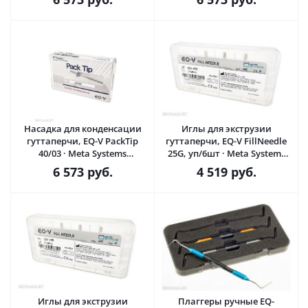
Насадка для конденсации
Иглы для экструзии
гуттаперчи, EQ-V PackTip
гуттаперчи, EQ-V FillNeedle
40/03 · Meta Systems
25G, уп/6шт · Meta Systems
(Ю.Корея)
(Ю.Корея)
6 573
руб.
4 519
руб.
Иглы для экструзии
Плаггеры ручные EQ-