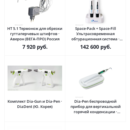
НТ 5.1 Термонож для обрезки
Space-Pack + Space-Fill
гуттаперчевых штифтов ·
Ультрасовременная
Аверон (ВЕГА-ПРО) Россия
обтурационная система ·
Eighteeth (Китай)
7 920
руб.
142 600
руб.
Комплект Dia-Gun и Dia-Pen ·
Dia-Pen беспроводной
DiaDent (Ю. Корея)
прибор для вертикальной
горячей конденсации ·
DiaDent (Ю. Корея)