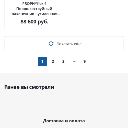
PROPHYflex 4
Порошкоструйный
наконечник + усиленная
канюля · KaVo Dental GmbH
88 600
руб.
(Германия)
Показать еще
1
2
3
9
Ранее вы смотрели
Доставка и оплата