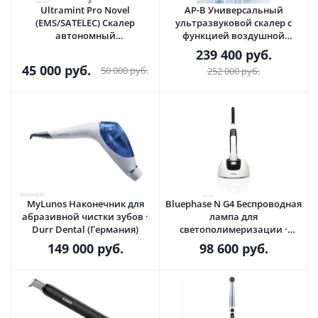
Ultramint Pro Novel
AP-B Универсальный
(EMS/SATELEC) Скалер
ультразвуковой скалер с
автономный
функцией воздушной
ультразвуковой со светом ·
полировки (Оранжевый) ·
239 400
руб.
Eighteeth (Китай)
Woodpecker (Китай)
45 000
руб.
50 000
руб.
252 000
руб.
MyLunos Наконечник для
Bluephase N G4 Беспроводная
абразивной чистки зубов ·
лампа для
Durr Dental (Германия)
светополимеризации ·
Ivoclar Vivadent
149 000
руб.
98 600
руб.