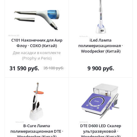
C101 Наконечник для Аир
iLed Лампа
Флоу · COXO (Китай)
полимеризационная ·
Woodpecker (Китай)
Две насадки в комплекте
(Prophy и Perio)
31 590
руб.
9 900
руб.
35 100
руб.
B-Cure Лампа
DTE D600 LED Скалер
полимеризационная DTE ·
ультразвуковой ·
Woodpecker (Китай)
Woodpecker (Китай)