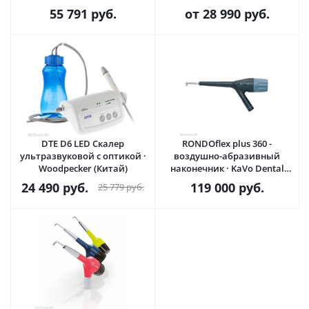
фотоактиватор · Geosoft
55 791
руб.
от
28 990 руб.
Dent (Россия)
DTE D6 LED Скалер
RONDOflex plus 360 -
ультразвуковой с оптикой ·
воздушно-абразивный
Woodpecker (Китай)
наконечник · KaVo Dental
GmbH (Германия)
24 490
руб.
119 000
руб.
25 779
руб.