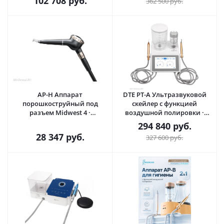
102 708
руб.
362 500
руб.
AP-H Аппарат
DTE PT-A Ультразвуковой
порошкоструйный под
скейлер с функцией
разъем Midwest 4 ·
воздушной полировки ·
Woodpecker (Китай)
Woodpecker (Китай)
294 840
руб.
28 347
руб.
327 600
руб.