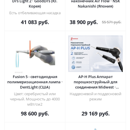
Drs Light 2 · GoodDrs (Ю.
наконечник Air Flow · NSK
Корея)
Nakanishi (Япония)
Есть отбеливающая насадка
41 083
руб.
38 900
руб.
55 571
руб.
Fusion 5 - светодиодная
AP-H Plus Аппарат
полимеризационная лампа ·
порошкоструйный для
DentLight (США)
соединения Midwest ·
Woodpecker (Китай)
Цвет: серебристый или
Наддесневой и поддесновой
черный. Мощность до 4000
режим
мВт/см2
98 600
руб.
29 169
руб.