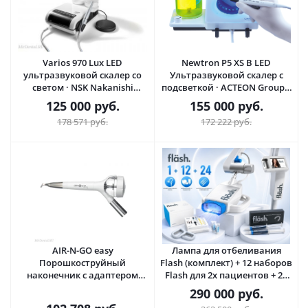
Varios 970 Lux LED
Newtron P5 XS B LED
ультразвуковой скалер со
Ультразвуковой скалер с
светом · NSK Nakanishi
подсветкой · ACTEON Group |
(Япония)
Satelec
125 000
руб.
155 000
руб.
178 571
руб.
172 222
руб.
AIR-N-GO easy
Лампа для отбеливания
Порошкоструйный
Flash (комплект) + 12 наборов
наконечник с адаптером
Flash для 2х пациентов + 24
Midwest · ACTEON Group |
набора для дома · White
290 000
руб.
Satelec
Smile GmbH (Германия)