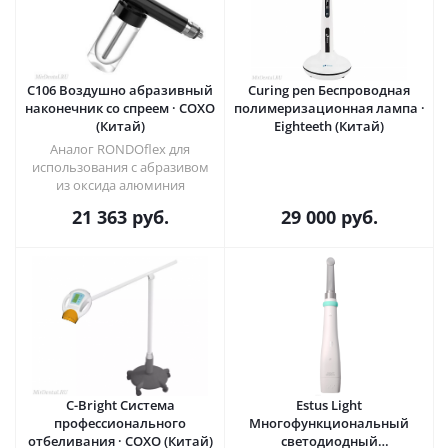
C106 Воздушно абразивный
Curing pen Беспроводная
наконечник со спреем · COXO
полимеризационная лампа ·
(Китай)
Eighteeth (Китай)
Аналог RONDOflex для
использования с абразивом
из оксида алюминия
21 363
руб.
29 000
руб.
C-Bright Система
Estus Light
профессионального
Многофункциональный
отбеливания · COXO (Китай)
светодиодный