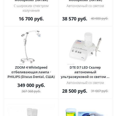
С широким спектром
Автономный со светом
излучения
16 700
руб.
38 570
руб.
40 600
руб.
ZOOM 4 WhiteSpeed
DTE D7 LED Скалер
отбеливающая лампа ·
автономный
PHILIPS (Discus Dental, США)
ультразвуковой со светом (8
насадок) · Woodpecker
Автономный со светом
349 000
руб.
(Китай)
28 500
руб.
31 667
руб.
367 368
руб.