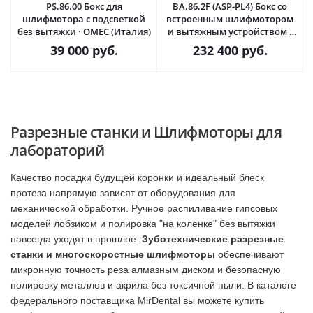
PS.86.00 Бокс для
BA.86.2F (ASP-PL4) Бокс со
шлифмотора с подсветкой
встроенным шлифмотором
без вытяжки · OMEC (Италия)
и вытяжным устройством ·
OMEC (Италия)
39 000
руб.
232 400
руб.
Разрезные станки и Шлифмоторы для
лабораторий
Качество посадки будущей коронки и идеальный блеск
протеза напрямую зависят от оборудования для
механической обработки. Ручное распиливание гипсовых
моделей лобзиком и полировка "на коленке" без вытяжки
навсегда уходят в прошлое.
Зуботехнические разрезные
станки и многоскоростные шлифмоторы
обеспечивают
микронную точность реза алмазным диском и безопасную
полировку металлов и акрила без токсичной пыли. В каталоге
федерального поставщика MirDental вы можете купить