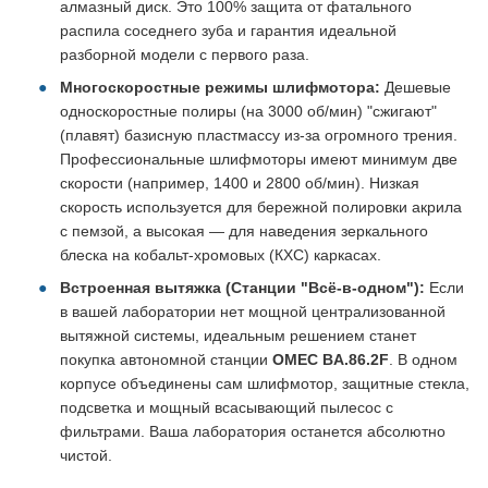
алмазный диск. Это 100% защита от фатального
распила соседнего зуба и гарантия идеальной
разборной модели с первого раза.
Многоскоростные режимы шлифмотора:
Дешевые
односкоростные полиры (на 3000 об/мин) "сжигают"
(плавят) базисную пластмассу из-за огромного трения.
Профессиональные шлифмоторы имеют минимум две
скорости (например, 1400 и 2800 об/мин). Низкая
скорость используется для бережной полировки акрила
с пемзой, а высокая — для наведения зеркального
блеска на кобальт-хромовых (КХС) каркасах.
Встроенная вытяжка (Станции "Всё-в-одном"):
Если
в вашей лаборатории нет мощной централизованной
вытяжной системы, идеальным решением станет
покупка автономной станции
OMEC BA.86.2F
. В одном
корпусе объединены сам шлифмотор, защитные стекла,
подсветка и мощный всасывающий пылесос с
фильтрами. Ваша лаборатория останется абсолютно
чистой.