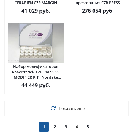
CERABIEN CZR MARGIN
прессования CZR PRESS
PORCELAIN KIT · Noritake
INGOT-L KIT · Noritake Kuraray
41 029
руб.
276 054
руб.
Kuraray (Япония)
(Япония)
Набор модификаторов
красителей CZR PRESS SS
MODIFIER KIT · Noritake
Kuraray (Япония)
44 449
руб.
Показать еще
1
2
3
4
5