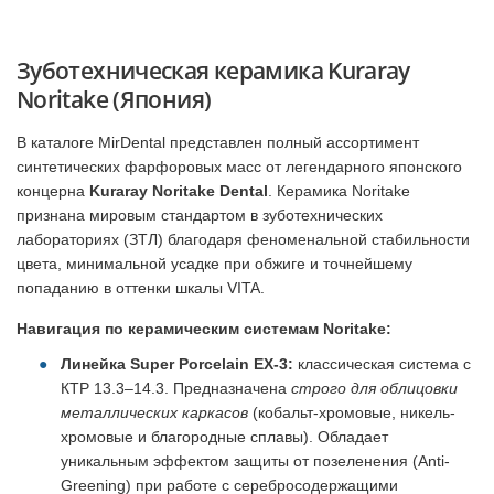
Зуботехническая керамика Kuraray
Noritake (Япония)
В каталоге MirDental представлен полный ассортимент
синтетических фарфоровых масс от легендарного японского
концерна
Kuraray Noritake Dental
. Керамика Noritake
признана мировым стандартом в зуботехнических
лабораториях (ЗТЛ) благодаря феноменальной стабильности
цвета, минимальной усадке при обжиге и точнейшему
попаданию в оттенки шкалы VITA.
Навигация по керамическим системам Noritake:
Линейка Super Porcelain EX-3:
классическая система с
КТР 13.3–14.3. Предназначена
строго для облицовки
металлических каркасов
(кобальт-хромовые, никель-
хромовые и благородные сплавы). Обладает
уникальным эффектом защиты от позеленения (Anti-
Greening) при работе с серебросодержащими