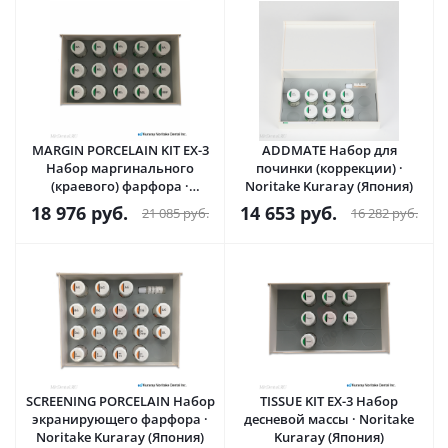
MARGIN PORCELAIN KIT EX-3
ADDMATE Набор для
Набор маргинального
починки (коррекции) ·
(краевого) фарфора ·
Noritake Kuraray (Япония)
Noritake Kuraray (Япония)
18 976
руб.
14 653
руб.
21 085
руб.
16 282
руб.
SCREENING PORCELAIN Набор
TISSUE KIT EX-3 Набор
экранирующего фарфора ·
десневой массы · Noritake
Noritake Kuraray (Япония)
Kuraray (Япония)