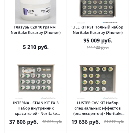
Глазурь CZR 10 грамм ·
FULL KIT PST Полный набор ·
Noritake Kuraray (Япония)
Noritake Kuraray (Япония)
95 009
руб.
5 210
руб.
111 122
руб.
INTERNAL STAIN KIT EX-3
LUSTER CVV KIT Набор
Набор внутренних
специальных эффектов
красителей · Noritake
(опалесцентов) · Noritake
Kuraray (Япония)
Kuraray (Япония)
37 806
руб.
19 636
руб.
42 006
руб.
21 817
руб.