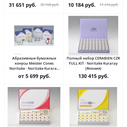
31 651
руб.
10 184
руб.
35 168
руб.
11 316
руб.
Абразивные бумажные
Полный набор CERABIEN CZR
конусы Meister Cones
FULL KIT · Noritake Kuraray
Noritake · Noritake Kuraray
(Япония)
(Япония)
от
5 699 руб.
130 415
руб.