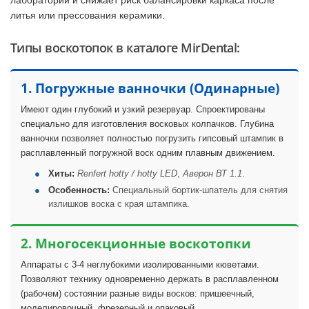
литья или прессования керамики.
Типы воскотопок в каталоге MirDental:
1. Погружные ванночки (Одинарные)
Имеют один глубокий и узкий резервуар. Спроектированы
специально для изготовления восковых колпачков. Глубина
ванночки позволяет полностью погрузить гипсовый штампик в
расплавленный погружной воск одним плавным движением.
Хиты:
Renfert hotty / hotty LED
,
Аверон ВТ 1.1
.
Особенность:
Специальный бортик-шпатель для снятия
излишков воска с края штампика.
2. Многосекционные воскотопки
Аппараты с 3-4 неглубокими изолированными кюветами.
Позволяют технику одновременно держать в расплавленном
(рабочем) состоянии разные виды восков: пришеечный,
моделировочный, фрезерный и опаковый.