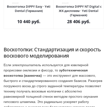
Воскотопка DIPPY Easy · Yeti
Воскотопка DIPPY NT Digital с
Dental (Германия)
ЖК-дисплеем · Yeti Dental
(Германия)
10 440
руб.
28 406
руб.
Воскотопки: Стандартизация и скорость
воскового моделирования
Если
электрошпатель
используется для ювелирной
прорисовки окклюзии и фиссур, то
зуботехническая
воскотопка (ванночка)
— это инструмент для массового,
быстрого и стандартизированного создания базисов. Разогрев
погружного воска до строго заданной температуры позволяет
технику получать восковые колпачки с абсолютно
равномерной толщиной стенок методом простого окунания
гипсового штампика. Это радикально ускоряет работу
лаборатории и снижает риск балансировки каркаса после