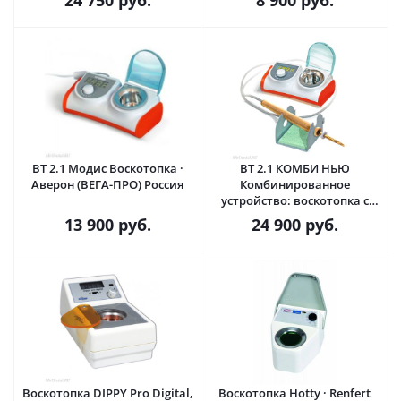
24 750
руб.
8 900
руб.
ВТ 2.1 Модис Воскотопка ·
ВТ 2.1 КОМБИ НЬЮ
Аверон (ВЕГА-ПРО) Россия
Комбинированное
устройство: воскотопка с
одной ванночкой и
13 900
руб.
24 900
руб.
электрошпатель с насадкой ·
Аверон (ВЕГА-ПРО) Россия
Воскотопка DIPPY Pro Digital,
Воскотопка Hotty · Renfert