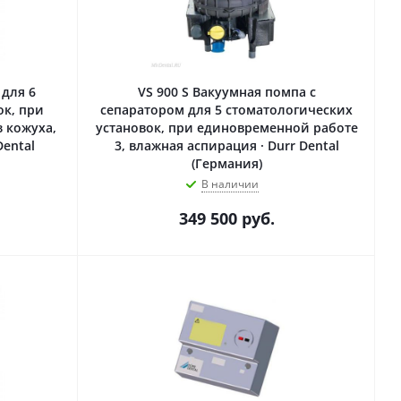
 для 6
VS 900 S Вакуумная помпа с
ок, при
сепаратором для 5 стоматологических
 кожуха,
установок, при единовременной работе
Dental
3, влажная аспирация · Durr Dental
(Германия)
В наличии
349 500
руб.