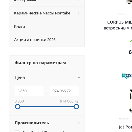
Керамические массы Noritake
CORPUS MID
Книги
встроенным 
Акции и новинки 2026
6
Фильтр по параметрам
Цена
3 850
974 066.72
Производитель
Jet P