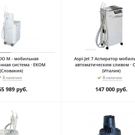
 DO M - мобильная
Aspi-Jet 7 Аспиратор мобил
нная система · EKOM
автоматическим сливом · C
(Словакия)
(Италия)
В наличии
В наличии
65 989
руб.
147 000
руб.