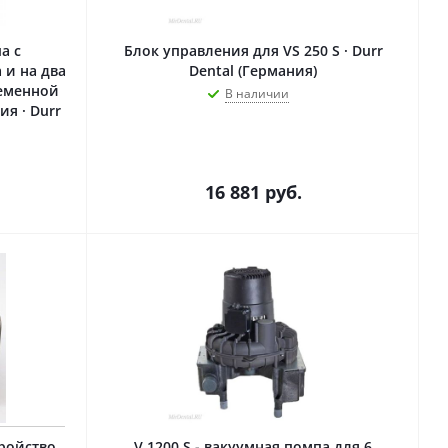
а с
Блок управления для VS 250 S · Durr
 и на два
Dental (Германия)
ременной
В наличии
я · Durr
16 881
руб.
тройство
V 1200 S - вакуумная помпа для 6