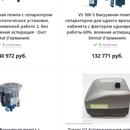
ная помпа с сепаратором
VS 300 S Вакуумная помп
ологических установок,
сепаратором для одного врача
еменной работе 2, без
кабинета с фактором однов
жная аспирация · Durr
работы 60%, влажная аспираци
tal (Германия)
Dental (Германия)
В наличии
В наличии
40 972
руб.
132 771
руб.
 Вакуумная помпа с
Tyscor V2 Аспирационное ус