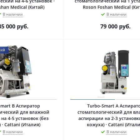
ский на 4-6 установок ·
стоматологический на 1 уста
han Medical (Китай)
Roson Foshan Medical (Ки
В наличии
В наличии
35 000
руб.
79 000
руб.
лей
Smart B Аспиратор
Turbo-Smart A Аспират
ический для влажной
стоматологический для в
на 4-5 установок (без
аспирации на 2-3 установк
 · Cattani (Италия)
кожуха) · Cattani (Итали
В наличии
В наличии