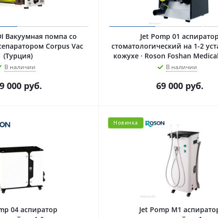
I Вакуумная помпа со
Jet Pomp 01 аспирато
сепаратором Corpus Vac
стоматологический на 1-2 уст
(Турция)
кожухе · Roson Foshan Medical
В наличии
В наличии
9 000
руб.
69 000
руб.
Новинка
omp 04 аспиратор
Jet Pomp M1 аспирато