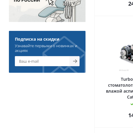
2
Подписка на скидки
Узнавайте первыми о новинках и
акциях
Turbo
стоматолог
влажой аспи
Ca
1