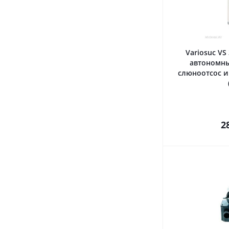
Variosuc VS
автономны
слюноотсос и 
2