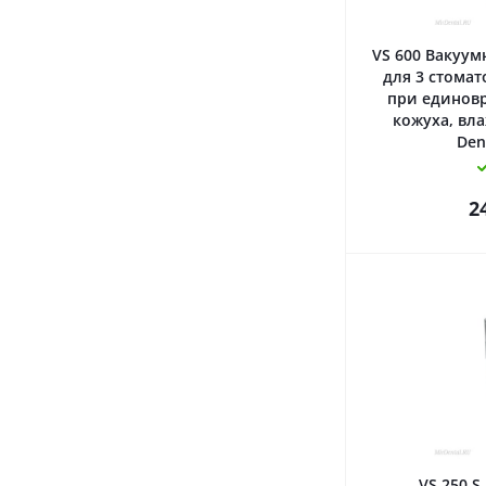
VS 600 Вакуум
для 3 стомат
при единовр
кожуха, вла
Den
2
VS 250 S