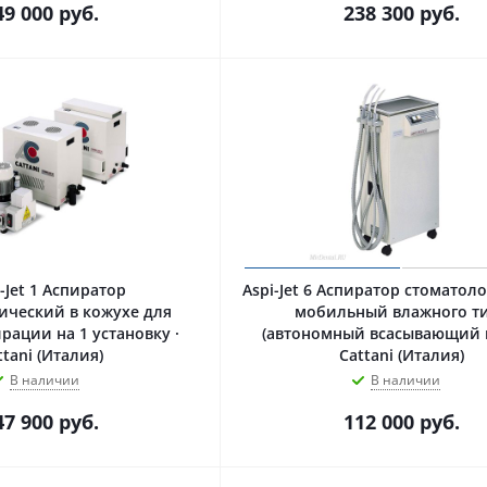
49 000
руб.
238 300
руб.
-Jet 1 Аспиратор
Aspi-Jet 6 Аспиратор стоматол
ический в кожухе для
мобильный влажного т
рации на 1 установку ·
(автономный всасывающий н
ttani (Италия)
Cattani (Италия)
В наличии
В наличии
47 900
руб.
112 000
руб.