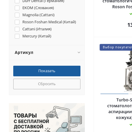
Durr Dental (Германия)
стоматологиче
Roson Fos
EKOM (Словакия)
Magnolia (Cattani)
Roson Foshan Medical (Китай)
1
Cattani (Италия)
Mercury (Китай)
Выбор покупате
Артикул
Сбросить
Turbo-
стоматолог
аспирации 
кожуха)