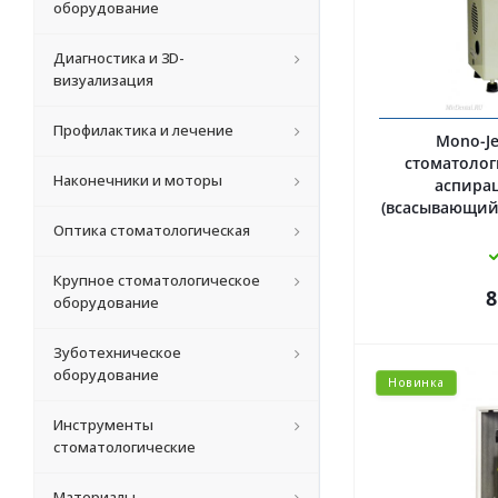
оборудование
Диагностика и 3D-
визуализация
Профилактика и лечение
Mono-Jet Alp
стоматолог
Наконечники и моторы
аспирац
(всасывающий н
Оптика стоматологическая
Крупное стоматологическое
8
оборудование
Зуботехническое
оборудование
Новинка
Инструменты
стоматологические
Материалы