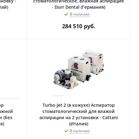
новку ·
стоматологическое, влажная аспирация
тай)
· Durr Dental (Германия)
В наличии
284 510
руб.
ор
Turbo-Jet 2 (в кожухе) Аспиратор
лажной
стоматологический для влажой
и (без
аспирации на 2 установки · Cattani
я)
(Италия)
В наличии