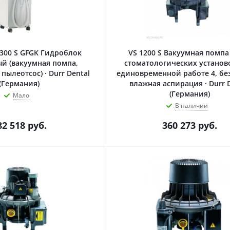
 300 S GFGK Гидроблок
VS 1200 S Вакуумная помпа
й (вакуумная помпа,
стоматологических установ
пылеотсос) · Durr Dental
единовременной работе 4, без
(Германия)
влажная аспирация · Durr 
(Германия)
Мало
В наличии
82 518
руб.
360 273
руб.