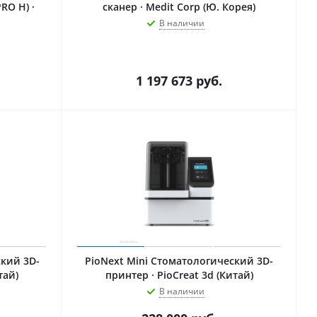
O H) ·
сканер · Medit Corp (Ю. Корея)
В наличии
1 197 673
руб.
PioNext Mini Стоматологический 3D-
тай)
принтер · PioCreat 3d (Китай)
В наличии