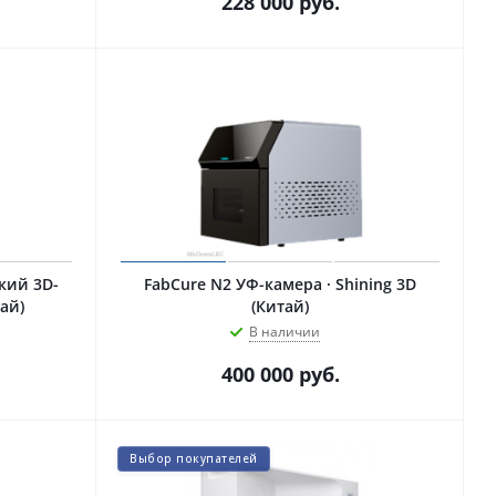
228 000
руб.
кий 3D-
FabCure N2 УФ-камера · Shining 3D
тай)
(Китай)
В наличии
400 000
руб.
Выбор покупателей