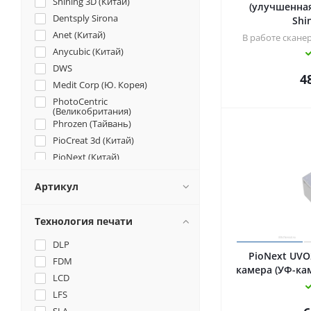
Shining 3D (Китай)
(улучшенная
Dentsply Sirona
Shi
Anet (Китай)
В работе скане
Anycubic (Китай)
DWS
4
Medit Corp (Ю. Корея)
PhotoCentric
(Великобритания)
Phrozen (Тайвань)
PioCreat 3d (Китай)
PioNext (Китай)
RangeVision
Артикул
SprintRay (Китай)
Thor (Россия)
Технология печати
UniFormation (Китай)
Uniz (США)
DLP
PioNext UV
UP3D (Китай)
FDM
камера (УФ-кам
Wanhao (Китай)
LCD
XYZprinting (Тайвань)
LFS
ООО "Циркон Керамика"