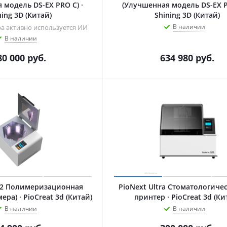
 модель DS-EX PRO C) ·
(Улучшенная модель DS-EX PR
ning 3D (Китай)
Shining 3D (Китай)
В наличии
ра активно используется ИИ
В наличии
80 000
руб.
634 980
руб.
O2 Полимеризационная
PioNext Ultra Стоматологический 3D-
ера) · PioCreat 3d (Китай)
принтер · PioCreat 3d (Ки
В наличии
В наличии