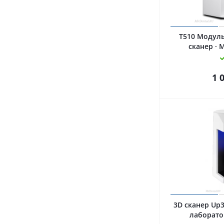
T510 Модул
сканер · 
1 
3D сканер Up
лаборато