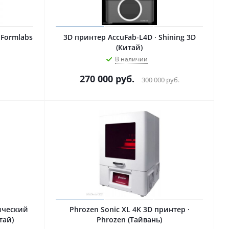
интер · Formlabs
3D принтер AccuFab-L4D · Shining 3D
(Китай)
В наличии
270 000
руб.
300 000
руб.
ический
Phrozen Sonic XL 4K 3D принтер ·
тай)
Phrozen (Тайвань)