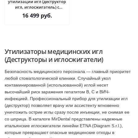
утилизации игл (деструктор
игл, иглосжигатель) с
функцией подогрева для
16 499
руб.
карпул · Diagram S.r.l.
(Италия)
Утилизаторы медицинских игл
(Деструкторы и иглосжигатели)
Безопасность медицинского персонала — главный приоритет
любой стоматологической клиники. Случайный укол
контаминированной (использованной) иглой несет
высочайший риск заражения гепатитом B, C и ВИЧ-
инфекцией. Профессиональный прибор для утилизации игл
(деструктор) позволяет врачу или ассистенту мгновенно
уничтожить острие иглы сразу после инъекции, не снимая ее
со шприца. В каталоге MirDental представлены надежные
итальянские иглосжигатели линейки ETNA (Diagram S.r.l.),
которые превращают опасные медицинские отходы в