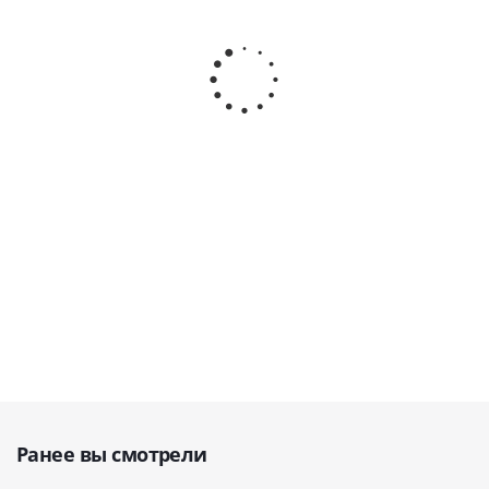
ES-160
SE-100
ESHP-400 Аппарат
Электрокоагулятор
Эвакуатор
электрохирургический
· Sensitec (Италия)
дыма ·
высокочастотный
Sensitec
(ЭХВЧ) · Sensitec
(Италия)
(Италия)
В наличии
В
В наличии
наличии
255 000
240 000
руб.
руб.
850 000
руб.
Ранее вы смотрели