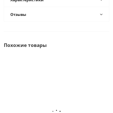
Отзывы
Похожие товары
ES-50D
ES-120
ES-80
Электрокоагулятор
Электрокоагулятор
Электрокоагу