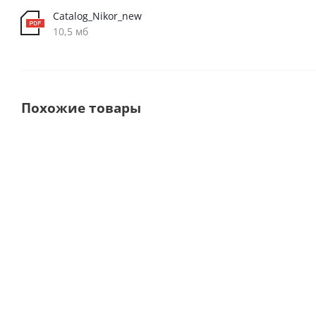
Catalog_Nikor_new
10,5 мб
Похожие товары
Выбор
покупателей
ES-160
ES-80D Аппарат
Электрокоагулятор
электрохирургический ·