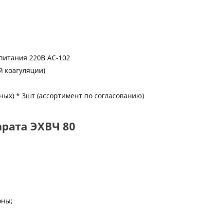
питания 220В AC-102
й коагуляции)
ых) * 3шт (ассортимент по согласованию)
рата ЭХВЧ 80
оны;