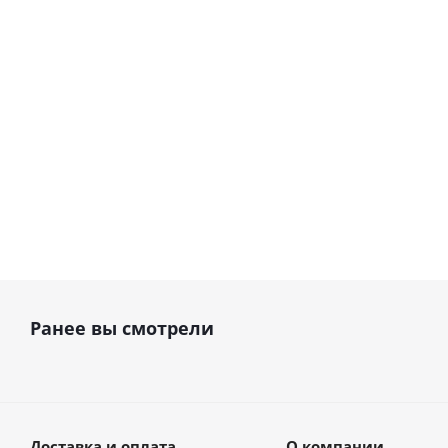
· Sensitec (Италия)
Sensitec (Италия)
В наличии
В наличии
240 000
руб.
139 000
руб.
Ранее вы смотрели
Доставка и оплата
О компании