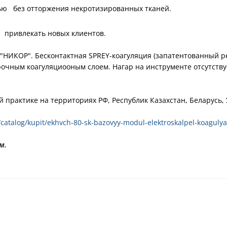
тью без отторжения некротизированных тканей.
и привлекать новых клиентов.
НИКОР". Бесконтактная SPREY-коагуляция (запатентованный ре
очным коагуляциооным слоем. Нагар на инструменте отсутству
практике на территориях РФ, Республик Казахстан, Беларусь,
/catalog/kupit/ekhvch-80-sk-bazovyy-modul-elektroskalpel-koagulyat
м.