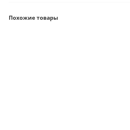
Похожие товары
Новинка
Выбор покупателей
CORPUS MIDI
Turbo-Smart B Аспиратор
Вакуумная помпа
стоматологический для
со встроенным
влажной аспирации на 4-5
сепаратором
установок (без кожуха) ·
Corpus Vac
Cattani (Италия)
(Турция)