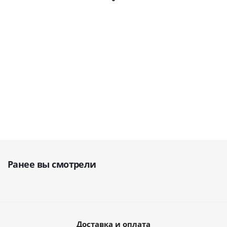
Корея)
3D (Китай)
3D (Китай)
Мало
В наличии
В
В
наличии
наличии
1 215 982
614 956
428 970
428 970
руб.
руб.
руб.
руб.
Ранее вы смотрели
Доставка и оплата