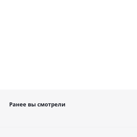
Woodpecker (Китай)
В наличии
В наличии
299 500
руб.
424 000
руб.
352 353
руб.
471 111
руб.
Ранее вы смотрели