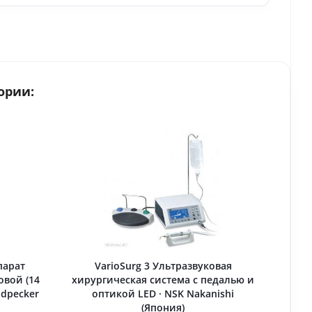
ории:
парат
VarioSurg 3 Ультразвуковая
овой (14
хирургическая система c педалью и
odpecker
оптикой LED · NSK Nakanishi
(Япония)