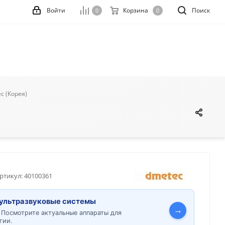
Войти
Корзина
Поиск
0
0
c (Корея)
ртикул:
40100361
ультразвуковые системы
→
 Посмотрите актуальные аппараты для
гии.