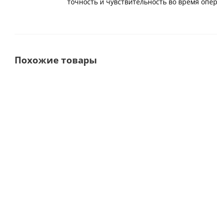
точность и чувствительность во время опе
Похожие товары
Выбор
Premium
покупателей
DTE Surgery X LED
PIEZOTOME Cube Led
Аппарат
Пьезохирургический
хирургический
аппарат · ACTEON
у
ультразвуковой ·
Group | Satelec