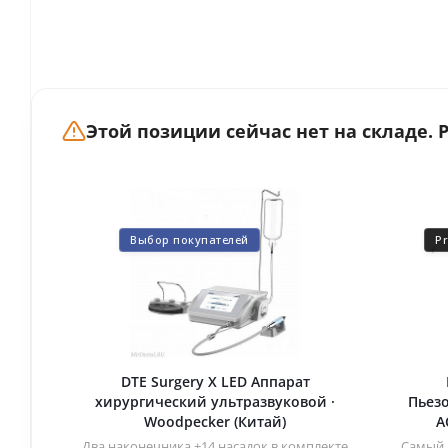
Этой позиции сейчас нет на складе.
Выбор покупателей
P
DTE Surgery X LED Аппарат
хирургический ультразвуковой ·
Пьезо
Woodpecker (Китай)
A
Два наконечника +14 насадок в комплекте
Самый 