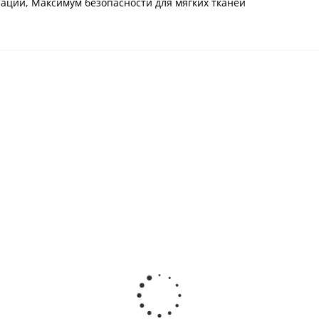
рации, Максимум безопасности для мягких тканей
Н
Ultrasurgery DS-II LED
Piezomed SA - 320
аппарат хирургический
Пьезохирургический
льтразвуковой (14 насадок
аппарат · W﹠H
в комплекте) · Woodpecker
DentalWerk (Австрия)
х