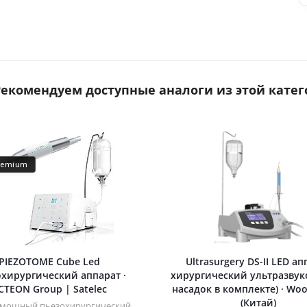
 Рекомендуем доступные аналоги из этой катег
remium
PIEZOTOME Cube Led
Ultrasurgery DS-II LED ап
хирургический аппарат ·
хирургический ультразвук
CTEON Group | Satelec
насадок в комплекте) · Wo
(Китай)
мощный пьезохирургический