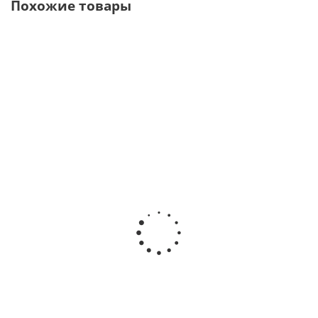
Похожие товары
DTE Surgery X
VarioSurg 3
Piezomed SA - 320
LED Аппарат
Ультразвуковая
Пьезохирургический
хирургический
хирургическая
аппарат · W﹠H
ультразвуковой
система c
DentalWerk (Австрия)
· Woodpecker
педалью и
(Китай)
оптикой LED ·
В наличии
NSK Nakanishi
(Япония)
В наличии