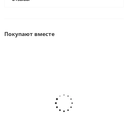
Покупают вместе
Implantmed SI-1023 Физиодиспенсер с наконечником
WS-75 L · W﹠H DentalWerk (Австрия)
В наличии