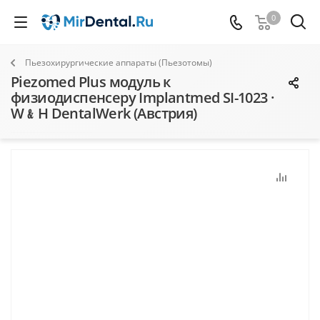
0
Пьезохирургические аппараты (Пьезотомы)
Piezomed Plus модуль к
физиодиспенсеру Implantmed SI-1023 ·
W﹠H DentalWerk (Австрия)