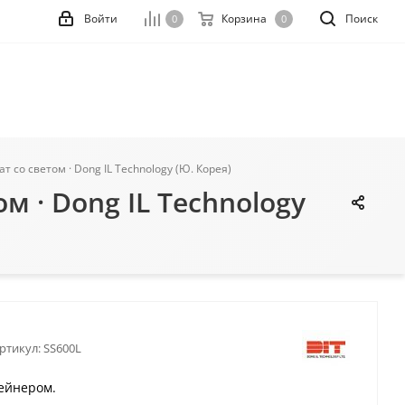
Войти
Корзина
Поиск
0
0
 со светом · Dong IL Technology (Ю. Корея)
м · Dong IL Technology
ртикул:
SS600L
тейнером.