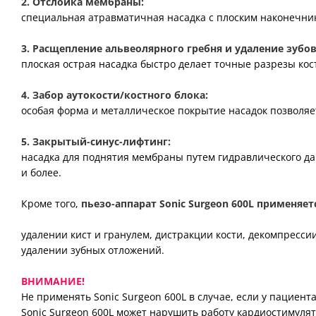
2. Отслойка мембраны:
специальная атравматичная насадка с плоским наконечни
3. Расщепление альвеолярного гребня и удаление зубов
плоская острая насадка быстро делает точные разрезы кос
4. Забор аутокости/костного блока:
особая форма и металлическое покрытие насадок позволяет
5. Закрытый-синус-лифтинг:
насадка для поднятия мембраны путем гидравлического да
и более.
Кроме того,
пьезо-аппарат Sonic Surgeon 600L применяет
удалении кист и гранулем, дистракции кости, декомпресси
удалении зубных отложений.
ВНИМАНИЕ!
Не применять Sonic Surgeon 600L в случае, если у пациент
Sonic Surgeon 600L может нарушить работу кардиостимулят