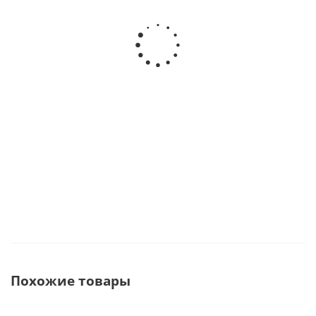
MULTIflex 460E Переходник без подсветки, без
регулировки подачи спрея · KaVo Dental GmbH
(Германия)
В наличии
12 749
руб.
Похожие товары