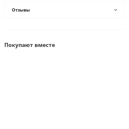
Отзывы
Покупают вместе
Estus Multi
Набор Estus
ESTUS
Апекслокатор-
Fill + Estus
Стоматологический
Блок
Pack
комплекс · Geosoft