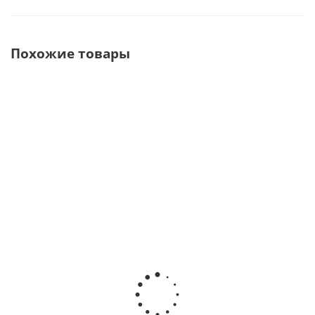
Похожие товары
C-Smart MINI AP
Estus Drive
ESTUS
Беспроводной
Эндодонтический
Стоматологич
эндодонтический
мотор
комплекс · Ge
аппарат с
(RT+Apex+Smart/Plus)
Dent (Росси
апекслокатором ·
со встроенным и
COXO (Китай)
внешним
В налич
апекслокатором ·