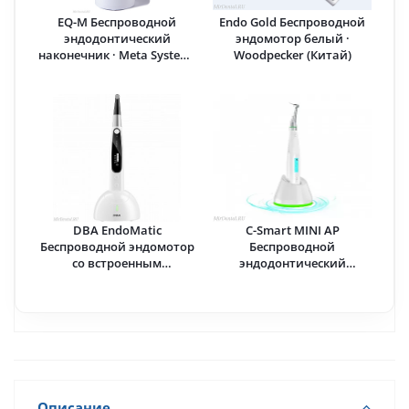
EQ-M Беспроводной
Endo Gold Беспроводной
эндодонтический
эндомотор белый ·
наконечник · Meta Systems
Woodpecker (Китай)
(Ю.Корея)
DBA EndoMatic
C-Smart MINI AP
Беспроводной эндомотор
Беспроводной
со встроенным
эндодонтический
апекслокатором ·
аппарат с
Woodpecker (Китай)
апекслокатором · COXO
(Китай)
Описание