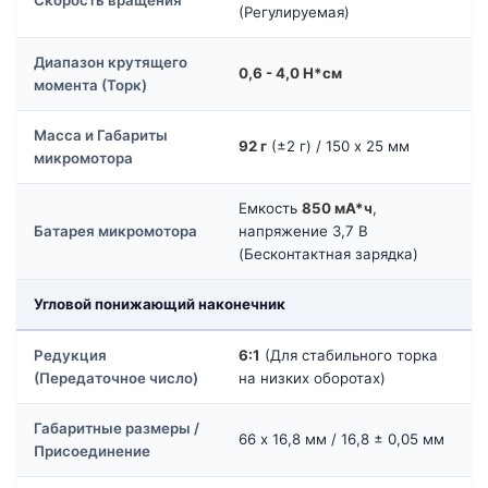
Скорость вращения
(Регулируемая)
Диапазон крутящего
0,6 - 4,0 Н*см
момента (Торк)
Масса и Габариты
92 г
(±2 г) / 150 х 25 мм
микромотора
Емкость
850 мА*ч
,
Батарея микромотора
напряжение 3,7 В
(Бесконтактная зарядка)
Угловой понижающий наконечник
Редукция
6:1
(Для стабильного торка
(Передаточное число)
на низких оборотах)
Габаритные размеры /
66 х 16,8 мм / 16,8 ± 0,05 мм
Присоединение