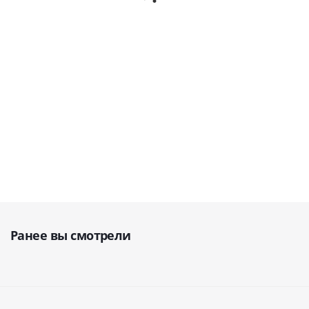
· Woodpecker
внешним
(Китай)
апекслокатором ·
В наличии
Geosoft Dent
(Россия)
В наличии
В наличии
39 000
руб.
48 900
руб.
69 990
руб.
43 333
руб.
69 857
руб.
Ранее вы смотрели