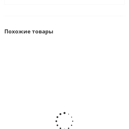
Похожие товары
DBA EndoMatic
Estus Drive
Endo Mate TC2
Беспроводной
Эндодонтический
Беспроводной
эндомотор со
мотор
эндомотор ·
встроенным
(RT+Apex+Smart/Plus)
NSK Nakanishi
апекслокатором
со встроенным и
(Япония)