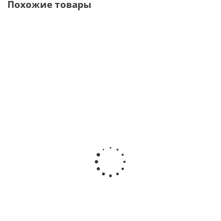
Похожие товары
Endo Radar -
Estus Drive
Estus Drive
беспроводной
Эндодонтический
Адаптационная
эндомотор со
мотор с головкой
эндодонтическая
встроенным
RT без
система с
апекслокатором
встроенного
головками RT, GF
· Woodpecker
апекслокатора ·
и SAF · Geosoft
(Китай)
Geosoft Dent
Dent (Россия)
(Россия)
В наличии
В наличии