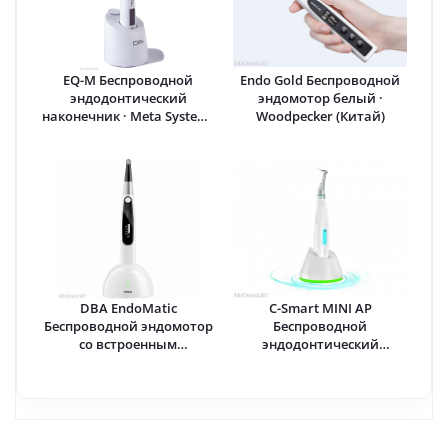
EQ-M Беспроводной
Endo Gold Беспроводной
эндодонтический
эндомотор белый ·
наконечник · Meta Systems
Woodpecker (Китай)
(Ю.Корея)
DBA EndoMatic
C-Smart MINI AP
Беспроводной эндомотор
Беспроводной
со встроенным
эндодонтический
апекслокатором ·
аппарат с
Woodpecker (Китай)
апекслокатором · COXO
(Китай)