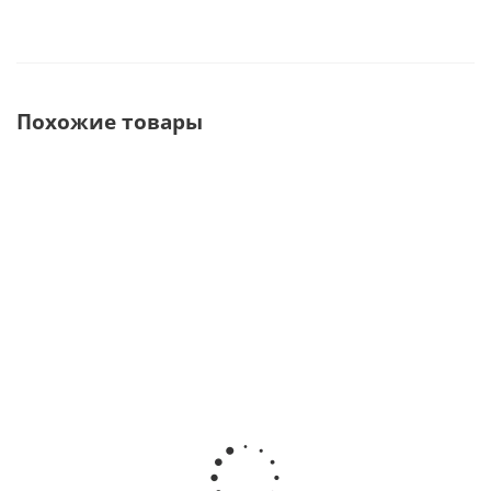
Похожие товары
E-connect S
DTE MotoPex
Estus Drive
Беспроводной
Эндомотор с
Адаптационная
эндомотор со
апекслокатором
эндодонтическая
встроенным
· Woodpecker
система с
апекслокатором
(Китай)
головками RT, GF