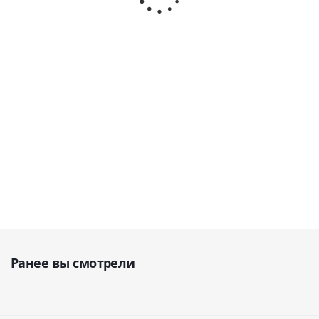
· Eighteeth
и SAF · Geosoft
(Китай)
Dent (Россия)
В наличии
В наличии
В наличии
64 000
руб.
65 200
руб.
117 990
руб.
Ранее вы смотрели