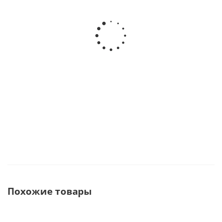
Tri Auto Mini Эндомотор · Morita (Япония)
Нет в наличии
145 132
руб.
Похожие товары