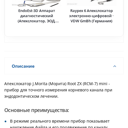
EndoEst-3D Аппарат
Raypex 6 Апекслокатор
диагностический
электронно-цифровой ·
(Апекслокатор, ЭОД,
VDW GmBh (Германия)
Дентометр) · Geosoft Dent
(Россия)
Описание
Апекслокатор J.Morita (Морита) Root ZX (RCM-7) mini -
прибор для точного измерения корневого канала при
эндодонтическом лечении.
Основные преимущества:
В режиме реального времени прибор показывает
нахождение файла и его продвижение по каналу