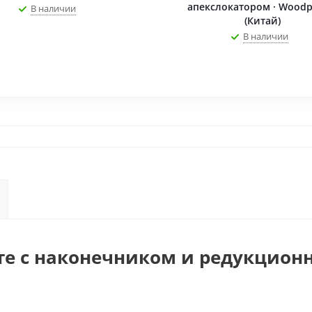
апекслокатором · Woodp
В наличии
(Китай)
В наличии
те с наконечником и редукционн