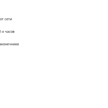
от сети
-х часов
аконечнике