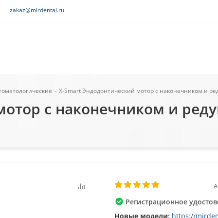
zakaz@mirdental.ru
томатологические
-
X-Smart Эндодонтический мотор с наконечником и реду
мотор с наконечником и реду
А
Регистрационное удостове
Новые модели:
https://mirde