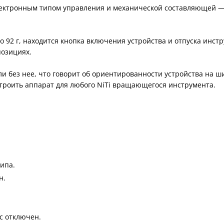
лектронным типом управления и механической составляющей —
го 92 г, находится кнопка включения устройства и отпуска инс
позициях.
и без нее, что говорит об ориентированности устройства на ш
строить аппарат для любого NiTi вращающегося инструмента.
ипа.
н.
с отключен.