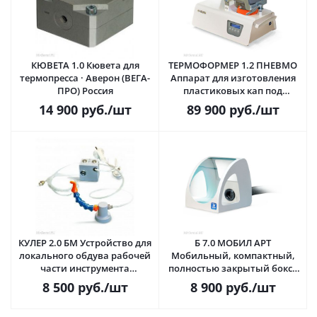
КЮВЕТА 1.0 Кювета для
ТЕРМОФОРМЕР 1.2 ПНЕВМО
термопресса · Аверон (ВЕГА-
Аппарат для изготовления
ПРО) Россия
пластиковых кап под
давлением · Аверон (ВЕГА-
14 900
руб.
/шт
89 900
руб.
/шт
ПРО) Россия
КУЛЕР 2.0 БМ Устройство для
Б 7.0 МОБИЛ АРТ
локального обдува рабочей
Мобильный, компактный,
части инструмента
полностью закрытый бокс ·
бормашины · Аверон (ВЕГА-
Аверон (ВЕГА-ПРО) Россия
8 500
руб.
/шт
8 900
руб.
/шт
ПРО) Россия