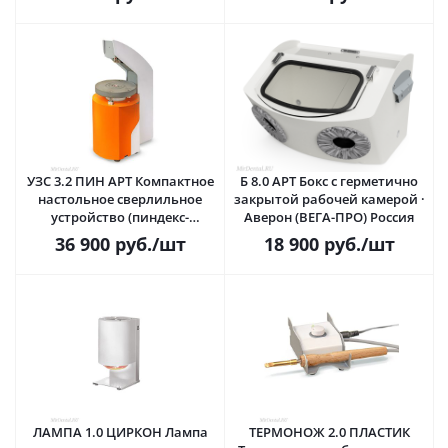
ПРО) Россия
бормашиной и
электрошпателем · Аверон
(ВЕГА-ПРО) Россия
УЗС 3.2 ПИН АРТ Компактное
Б 8.0 АРТ Бокс с герметично
настольное сверлильное
закрытой рабочей камерой ·
устройство (пиндекс-
Аверон (ВЕГА-ПРО) Россия
машина) из серии АРТ для
36 900
руб.
/шт
18 900
руб.
/шт
изготовления разборных
моделей · Аверон (ВЕГА-ПРО)
Россия
ЛАМПА 1.0 ЦИРКОН Лампа
ТЕРМОНОЖ 2.0 ПЛАСТИК