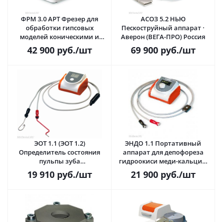
ФРМ 3.0 АРТ Фрезер для
АСОЗ 5.2 НЬЮ
обработки гипсовых
Пескоструйный аппарат ·
моделей коническими и
Аверон (ВЕГА-ПРО) Россия
цилиндрическими фрезами
42 900
руб.
/шт
69 900
руб.
/шт
· Аверон (ВЕГА-ПРО) Россия
ЭОТ 1.1 (ЭОТ 1.2)
ЭНДО 1.1 Портативный
Определитель состояния
аппарат для депофореза
пульпы зуба
гидроокиси меди-кальция,
(электроодонтотестер) ·
электрофореза, ионофореза,
19 910
руб.
/шт
21 900
руб.
/шт
Аверон (ВЕГА-ПРО) Россия
фторирования эмали ·
Аверон (ВЕГА-ПРО) Россия