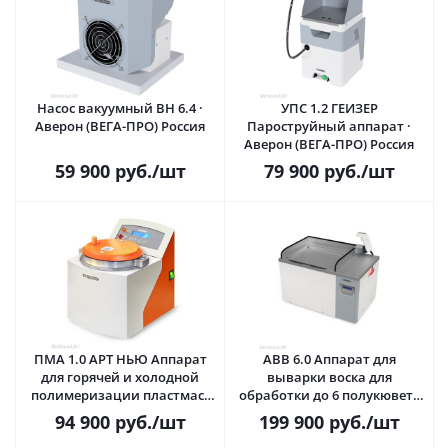
Насос вакуумный ВН 6.4 ·
УПС 1.2 ГЕЙЗЕР
Аверон (ВЕГА-ПРО) Россия
Пароструйный аппарат ·
Аверон (ВЕГА-ПРО) Россия
59 900
руб.
/шт
79 900
руб.
/шт
ПМА 1.0 АРТ НЬЮ Аппарат
АВВ 6.0 Аппарат для
для горячей и холодной
выварки воска для
полимеризации пластмасс
обработки до 6 полукювет ·
под давлением · Аверон
Аверон (ВЕГА-ПРО) Россия
94 900
руб.
/шт
199 900
руб.
/шт
(ВЕГА-ПРО) Россия