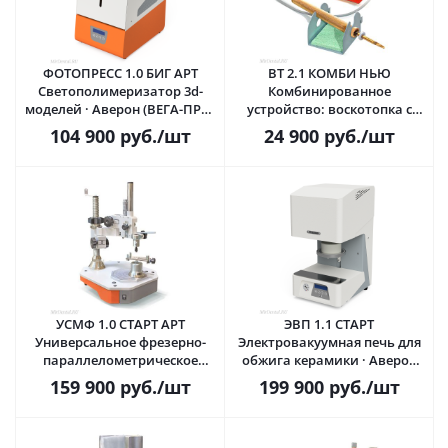
ФОТОПРЕСС 1.0 БИГ АРТ
ВТ 2.1 КОМБИ НЬЮ
Светополимеризатор 3d-
Комбинированное
моделей · Аверон (ВЕГА-ПРО)
устройство: воскотопка с
Россия
одной ванночкой и
104 900
руб.
/шт
24 900
руб.
/шт
электрошпатель с насадкой ·
Аверон (ВЕГА-ПРО) Россия
УСМФ 1.0 СТАРТ АРТ
ЭВП 1.1 СТАРТ
Универсальное фрезерно-
Электровакуумная печь для
параллелометрическое
обжига керамики · Аверон
устройство · Аверон (ВЕГА-
(ВЕГА-ПРО) Россия
159 900
руб.
/шт
199 900
руб.
/шт
ПРО) Россия