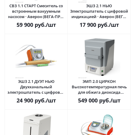
СВЗ 1.1 СТАРТ Смеситель со
ЭШЗ 2.1 НЬЮ
встроенным вакуумным
Электрошпатель с цифровой
насосом · Аверон (ВЕГА-ПРО)
индикацией · Аверон (ВЕГА-
Россия
ПРО) Россия
59 900
руб.
/шт
17 900
руб.
/шт
ЭШЗ 2.1 ДУЭТ НЬЮ
ЭМП 2.0 ЦИРКОН
Двухканальный
Высокотемпературная печь
электрошпатель с цифровой
для обжига диоксида
индикацией температуры ·
циркония · Аверон (ВЕГА-
24 900
руб.
/шт
549 000
руб.
/шт
Аверон (ВЕГА-ПРО) Россия
ПРО) Россия