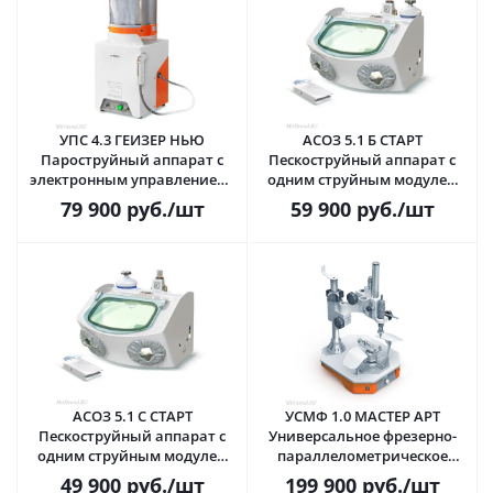
УПС 4.3 ГЕЙЗЕР НЬЮ
АСОЗ 5.1 Б СТАРТ
Пароструйный аппарат с
Пескоструйный аппарат с
электронным управлением ·
одним струйным модулем
Аверон (ВЕГА-ПРО) Россия
(сопло 1.5 мм) · Аверон (ВЕГА-
79 900
руб.
/шт
59 900
руб.
/шт
ПРО) Россия
АСОЗ 5.1 С СТАРТ
УСМФ 1.0 МАСТЕР АРТ
Пескоструйный аппарат с
Универсальное фрезерно-
одним струйным модулем
параллелометрическое
(сопло 1.0 мм) · Аверон (ВЕГА-
устройство в комплекте с
49 900
руб.
/шт
199 900
руб.
/шт