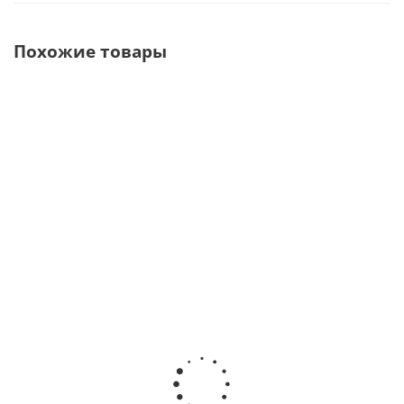
Похожие товары
ТЕРМОПРЕСС
ФРМ 3.0 АРТ
ЛЮКС 1.0 МАСТЕР
3.0 СТАРТ
Фрезер для
Многофункционал
Аппарат для
обработки
светодиодный
изготовления
гипсовых моделей
светильник для ст
пластиночных
коническими и
СЗТ 4.3 МАСТЕР · А
протезов ·
цилиндрическими
(ВЕГА-ПРО) Росс
Аверон (ВЕГА-
фрезами · Аверон
ПРО) Россия
(ВЕГА-ПРО) Россия