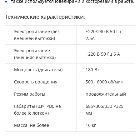
также используется ювелирами и косторезами в работе.
Технические характеристики:
Электропитание (без
~220/230 В 50 Гц
внешней вытяжки)
2,5А
Электропитание
~220 В 50 Гц 5 А
(внешняя вытяжка)
Мощность (двигателя)
180 Вт
Скорость вращения
500...6000 об/мин
Режим работы
продолжительный
Габариты (Ш×Г×В), не
685×305/330 ×325
более (с лотком)
мм
Масса, не более
16 кг