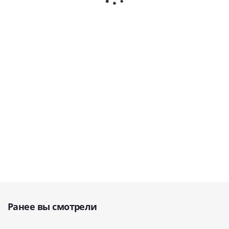
В наличии
В наличии
В наличии
179 900
руб.
42 900
руб.
35 900
руб.
Ранее вы смотрели