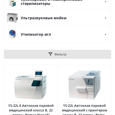
стерилизаторы
Ультразвуковые мойки
Утилизатор игл
Фильтр
YS-22L-E Автоклав паровой
YS-22L Автоклав паровой
медицинский класса B, 22
медицинский с принтером
литра · Romax (Китай)
класса B, 22 литра · Romax