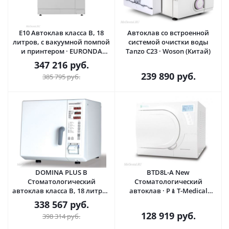
E10 Автоклав класса B, 18
Автоклав со встроенной
литров, с вакуумной помпой
системой очистки воды
и принтером · EURONDA
Tanzo C23 · Woson (Китай)
(Италия)
347 216
руб.
239 890
руб.
385 795
руб.
DOMINA PLUS B
BTD8L-A New
Стоматологический
Стоматологический
автоклав класса B, 18 литров
автоклав · P﹠T-Medical
· Dental X
(Китай)
338 567
руб.
128 919
руб.
398 314
руб.