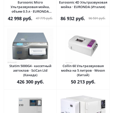
Eurosonic Micro
Eurosonic 4D Ультразвуковая
Ультразвуковая мойка,
мойка · EURONDA (Италия)
объем 0.5 л · EURONDA
(Италия)
42 998
руб.
86 932
руб.
47 775
руб.
96 591
руб.
Statim 5000G4 - кассетный
Collin 60 Ультразвуковая
автоклав · SciCan Ltd
мойка на 5 литров · Woson
(Канада)
(Китай)
426 300
руб.
50 213
руб.