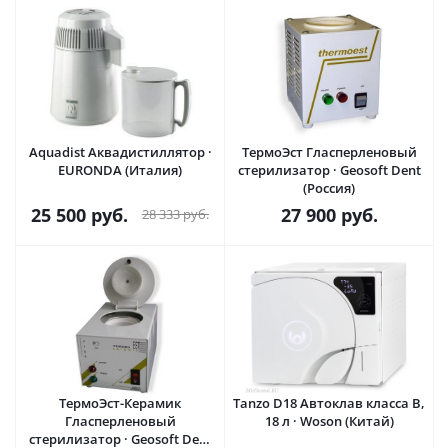
Aquadist Аквадистиллятор ·
ТермоЭст Гласперленовый
EURONDA (Италия)
стерилизатор · Geosoft Dent
(Россия)
25 500
руб.
27 900
руб.
28 333
руб.
ТермоЭст-Керамик
Tanzo D18 Автоклав класса B,
Гласперленовый
18 л · Woson (Китай)
стерилизатор · Geosoft Dent