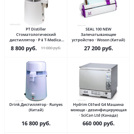
PT Distiller
SEAL 100 NEW
Стоматологический
Запечатывающее
дистиллятор · P﹠T-Medical
устройство · Woson (Китай)
(Китай)
8 800
руб.
27 200
руб.
11 000
руб.
Drink Дистиллятор · Runyes
Hydrim С61wd G4 Машина
(Китай)
моюще - дезинфицирующая
· SciCan Ltd (Канада)
16 800
руб.
660 000
руб.