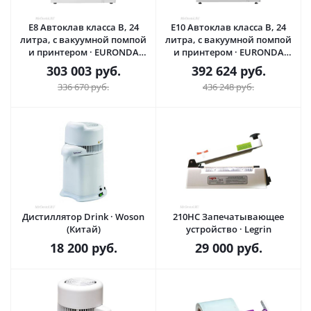
E8 Автоклав класса B, 24
E10 Автоклав класса B, 24
литра, с вакуумной помпой
литра, с вакуумной помпой
и принтером · EURONDA
и принтером · EURONDA
(Италия)
(Италия)
303 003
руб.
392 624
руб.
336 670
руб.
436 248
руб.
Дистиллятор Drink · Woson
210HC Запечатывающее
(Китай)
устройство · Legrin
18 200
руб.
29 000
руб.