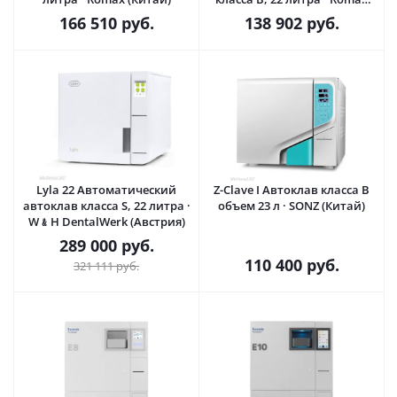
(Китай)
166 510
руб.
138 902
руб.
Lyla 22 Автоматический
Z-Clave I Автоклав класса B
автоклав класса S, 22 литра ·
объем 23 л · SONZ (Китай)
W﹠H DentalWerk (Австрия)
289 000
руб.
110 400
руб.
321 111
руб.