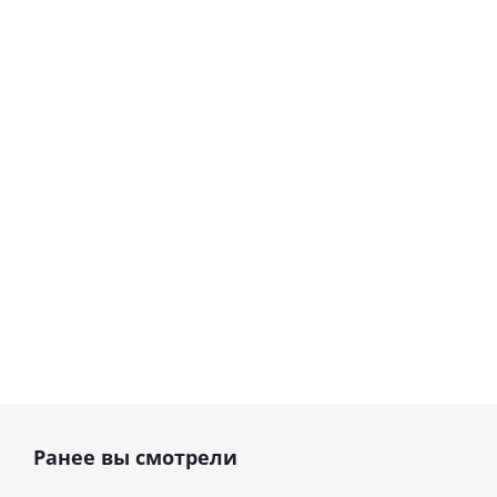
ТермоЭст-Керамик
CLEVO Аппарат
Гласперленовый
для дезинфекции
ул
стерилизатор ·
инструментов ·
Geosoft Dent (Россия)
Dmetec (Корея)
В наличии
В наличии
44 000
руб.
29 990
руб.
46 316
руб.
Ранее вы смотрели