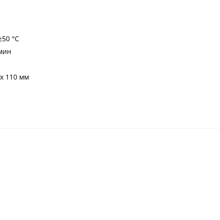
±50 °С
мин
х 110 мм