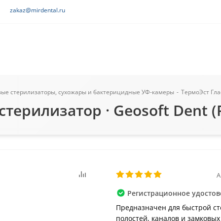
zakaz@mirdental.ru
вые стерилизаторы, сухожары и бактерицидные УФ-камеры
-
ТермоЭст Гла
терилизатор · Geosoft Dent (
А
Регистрационное удостове
Предназначен для быстрой с
полостей, каналов и замковых