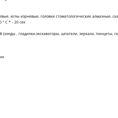
ые, иглы корневые, головки стоматологические алмазные, скар
 С * - 20 сек
й
(зонды , гладилки,экскаваторы, шпатели, зеркала, пинцеты, с
мин