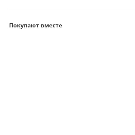
Покупают вместе
Vacuklav 24 B+ Автоклав · MELAG
M
(Германия)
В наличии