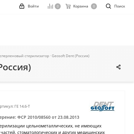
Войти
Корзина
Поиск
0
0
сперленовый стерилизатор · Geosoft Dent (Россия)
Россия)
ртикул:
ГЕ 14.6-T
рение: ФСР 2010/08560 от 23.08.2013
терилизации цельнометаллических, не имеющих
 частей, стоматологических и других медицинских