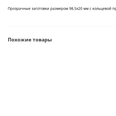
Прозрачные заготовки размером 98,5х20 мм с кольцевой пр
Похожие товары
Многослойные
Многослойные
заготовки диоксида
заготовки диоксида