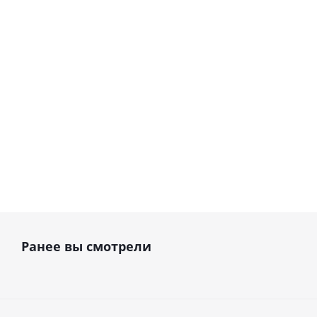
циркония ML B Light
циркония ML A Dark
98,5х14 (B1-B4) · ООО
98,5х14 (A1-A3.5) · ООО
"Циркон Керамика"
"Циркон Керамика"
В наличии
В наличии
11 569
руб.
12 039
руб.
Ранее вы смотрели