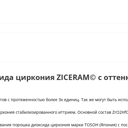
ида циркония ZICERAM© с оттен
тов с протяженностью более 3х единиц. Так же могут быть исп
иркония стабилизированного иттрием. Основной состав ZrO2Hf
сования порошка диоксида циркония марки TOSOH (Япония) с п