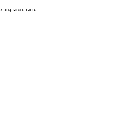
х открытого типа.
Заготовки диоксида
Многослойные
циркония ZICERAM с
заготовки диоксида