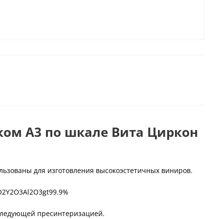
ком А3 по шкале Вита Циркон
ользованы для изготовления высокоэстетичных виниров.
O2Y2O3Al2O3gt99.9%
оследующей пресинтеризацией.