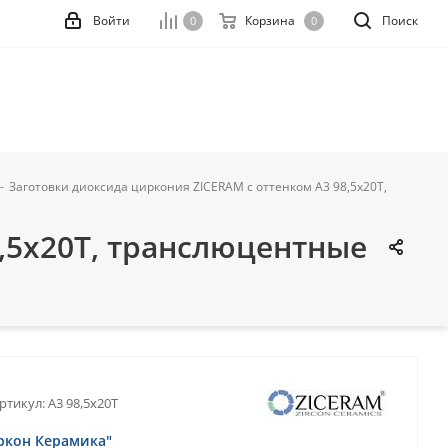
Войти
Корзина
Поиск
0
0
-
Заготовки диоксида циркония ZICERAM с оттенком А3 98,5x20T,
8,5x20T, транслюцентные
ртикул:
A3 98,5x20T
ркон Керамика"