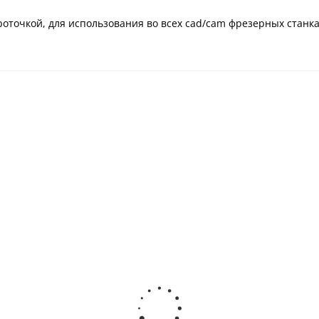
оточкой, для использования во всех cad/cam фрезерных станка
Заготовки диоксида
Многослойные
циркония ZICERAM с
заготовки диоксида