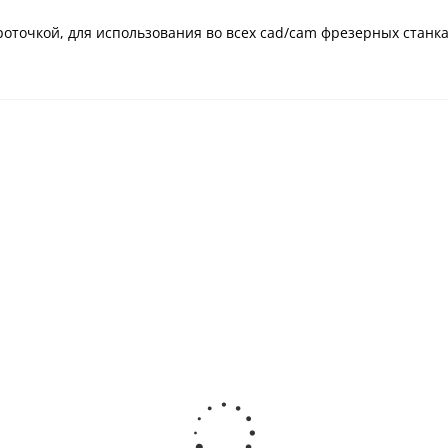
оточкой, для использования во всех cad/cam фрезерных станка
Заготовки диоксида
Заготовки диоксида
циркония ZICERAM с
циркония ZICERAM с