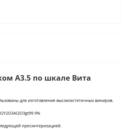
ом А3.5 по шкале Вита
ользованы для изготовления высокоэстетичных виниров.
O2Y2O3Al2O3gt99.9%
оследующей пресинтеризацией.