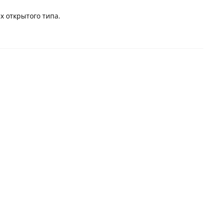
х открытого типа.
Заготовки диоксида
Заготовки диоксида
циркония ZICERAM с
циркония ZICERAM с