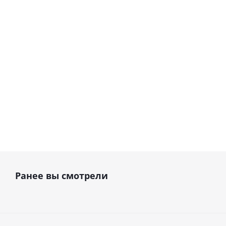
оттенком А3.5 98,5x10T,
оттенком В2 98,5x14T,
транслюцентные · ООО
транслюцентные · ООО
"Циркон Керамика"
"Циркон Керамика"
В наличии
В наличии
6 923
руб.
8 440
руб.
Ранее вы смотрели