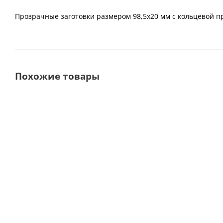
Прозрачные заготовки размером 98,5х20 мм с кольцевой пр
Похожие товары
Заготовки диоксида
Заготовки диоксида
циркония ZICERAM с
циркония ZICERAM с