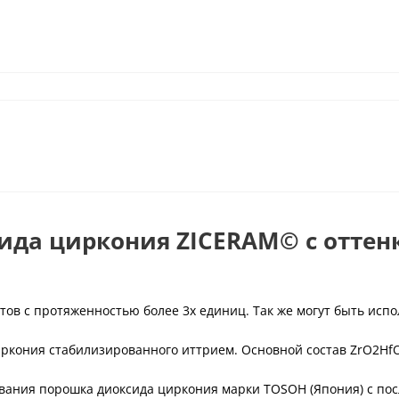
да циркония ZICERAM© с оттенк
тов с протяженностью более 3х единиц. Так же могут быть исп
иркония стабилизированного иттрием. Основной состав ZrO2Hf
сования порошка диоксида циркония марки TOSOH (Япония) с п