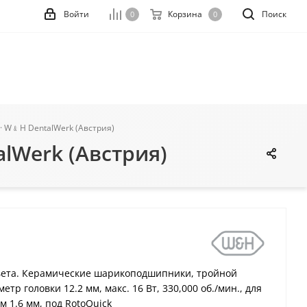
Войти
Корзина
Поиск
0
0
 · W﹠H DentalWerk (Австрия)
alWerk (Австрия)
вета. Керамические шарикоподшипники, тройной
тр головки 12.2 мм, макс. 16 Вт, 330,000 об./мин., для
 1.6 мм, под RotoQuick