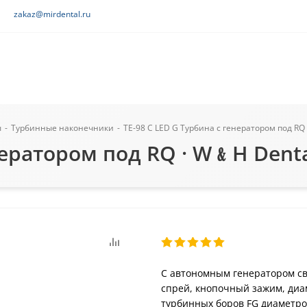
zakaz@mirdental.ru
ы
-
Турбинные наконечники
-
TE-98 C LED G Турбина с генератором под RQ
енератором под RQ · W﹠H Dent
С автономным генератором с
спрей, кнопочный зажим, диаме
турбинных боров FG диаметром