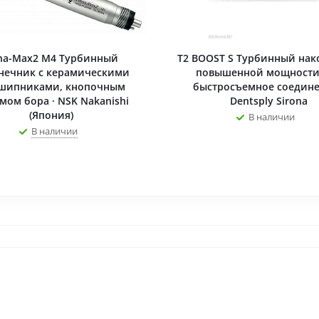
-Max2 M4 Турбинный
T2 BOOST S Турбинный нак
нечник с керамическими
повышенной мощности
шипниками, кнопочным
быстросъемное соедине
мом бора · NSK Nakanishi
Dentsply Sirona
(Япония)
В наличии
В наличии