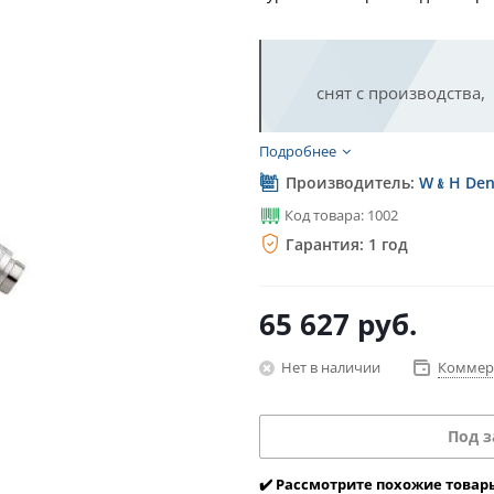
снят с производства,
аналог -
TE-98 LQ
+
R
Подробнее
комплектом! Спрашив
Производитель:
W﹠H Dent
Код товара: 1002
Гарантия: 1 год
65 627
руб.
Нет в наличии
Коммер
Под з
✔️ Рассмотрите похожие товар