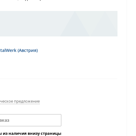
Q
54
(Специальная цена при покупке
айте у менеджера)
alWerk (Австрия)
ческое предложение
аказ
ы из наличия внизу страницы