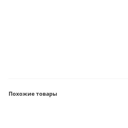
QUATTROcare Plus 2124А Аппарат для ухода за
наконечниками · KaVo Dental GmbH (Германия)
В наличии
150 126
руб.
Похожие товары