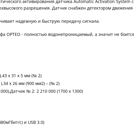
тического активирования датчика Automatic Activation System 
рхвысокого разрешения. Датчик снабжен детектором движения
чивает надежную и быструю передачу сигнала.
фа OPTEO - полностью водонепроницаемый, а значит не боится
43 х 31 х 5 мм (№ 2)
,34 х 26 мм (900 мм2) – (№ 2)
000),Датчик № 2: 2 210 000 (1700 х 1300)
80мГбит/с) и USB 3.0)