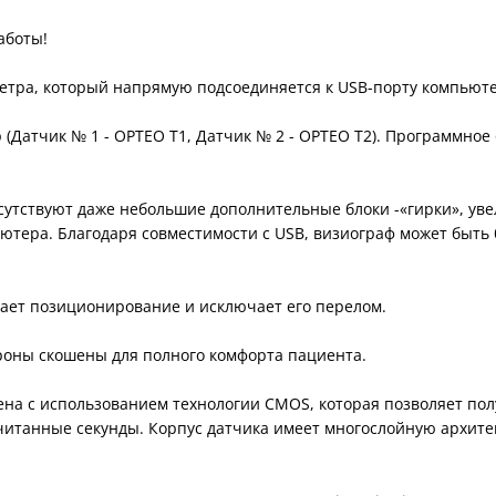
аботы!
метра, который напрямую подсоединяется к USB-порту компьюте
(Датчик № 1 - OPTEO T1, Датчик № 2 - OPTEO T2). Программное
тсутствуют даже небольшие дополнительные блоки -«гирки», ув
ютера. Благодаря совместимости с USB, визиограф может быть 
чает позиционирование и исключает его перелом.
ороны скошены для полного комфорта пациента.
ена с использованием технологии CMOS, которая позволяет по
считанные секунды. Корпус датчика имеет многослойную архит