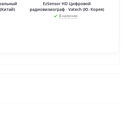
оральный
EzSensor HD Цифровой
(Китай)
радиовизиограф · Vatech (Ю. Корея)
В наличии