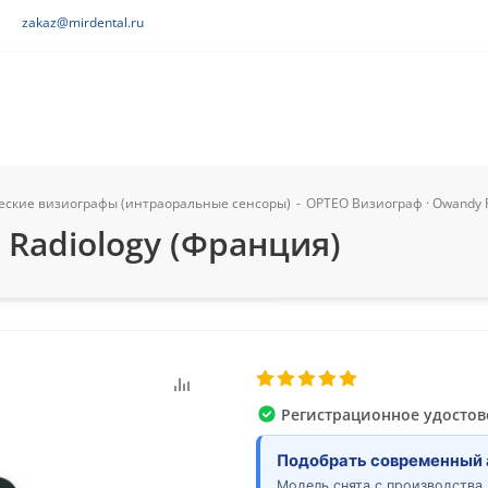
zakaz@mirdental.ru
еские визиографы (интраоральные сенсоры)
-
OPTEO Визиограф · Owandy 
Radiology (Франция)
Регистрационное удостов
Подобрать современный 
Модель снята с производства