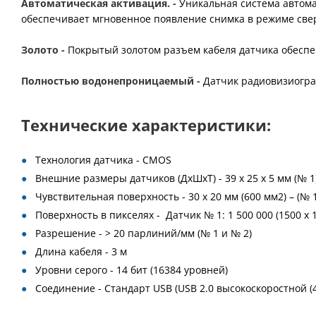
Автоматическая активация.
-
Уникальная система автома
обеспечивает мгновенное появление снимка в режиме све
Золото -
Покрытый золотом разъем кабеля датчика обеспе
Полностью водонепроницаемый
-
Датчик радиовизиогра
Технические характеристики:
Технология датчика - CMOS
Внешние размеры датчиков (ДхШхТ) - 39 х 25 х 5 мм (№ 1),
Чувствительная поверхность - 30 х 20 мм (600 мм2) – (№ 1)
Поверхность в пикселях - Датчик № 1: 1 500 000 (1500 х 1
Разрешение - > 20 парлиний/мм (№ 1 и № 2)
Длина кабеля - 3 м
Уровни серого - 14 бит (16384 уровней)
Соединение - Стандарт USB (USB 2.0 высокоскоростной (4