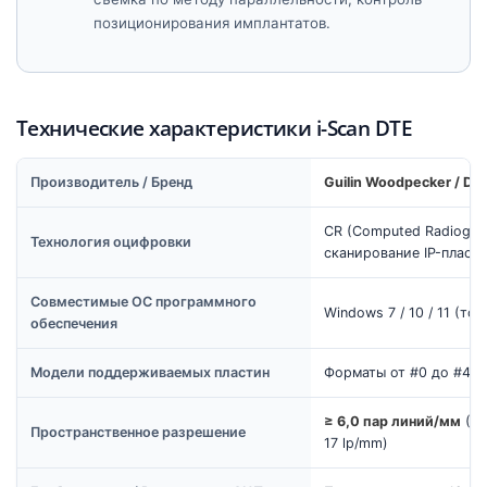
позиционирования имплантатов.
Технические характеристики i-Scan DTE
Производитель / Бренд
Guilin Woodpecker / DT
CR (Computed Radiogra
Технология оцифровки
сканирование IP-пласт
Совместимые ОС программного
Windows 7 / 10 / 11 (тол
обеспечения
Модели поддерживаемых пластин
Форматы от #0 до #4 (
≥ 6,0 пар линий/мм
(Ап
Пространственное разрешение
17 lp/mm)