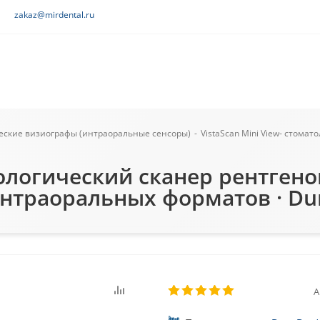
zakaz@mirdental.ru
еские визиографы (интраоральные сенсоры)
-
VistaScan Mini View- стома
атологический сканер рентген
траоральных форматов · Dur
А