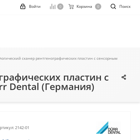
Войти
Корзина
Поиск
0
0
тологический сканер рентгенографических пластин с сенсорным
ографических пластин с
r Dental (Германия)
ртикул:
2142-01