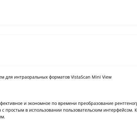
м для интраоральных форматов VistaScan Mini View
 эффективное и экономное по времени преобразование рентгено
ран с простым в использовании пользовательским интерфейсом
им.