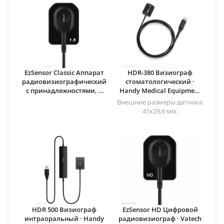
EzSensor Classic Аппарат
HDR-380 Визиограф
радиовизиографический
стоматологический ·
с принадлежностями, в
Handy Medical Equipment
комплекте 5 лицензий ПО
(Китай)
Внешние размеры датчика:
· Vatech (Ю. Корея)
41х29,6 мм.
HDR 500 Визиограф
EzSensor HD Цифровой
интраоральный · Handy
радиовизиограф · Vatech