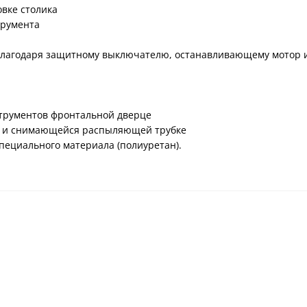
вке столика
трумента
благодаря защитному выключателю, останавливающему мотор 
струментов фронтальной дверце
ку и снимающейся распыляющей трубке
пециального материала (полиуретан).