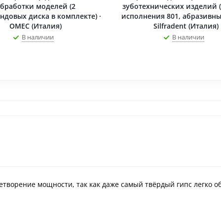
бработки моделей (2
зуботехнических изделий 
ндовых диска в комплекте) ·
исполнения 801, абразивный
OMEC (Италия)
Silfradent (Италия)
В наличии
В наличии
цетворение мощности, так как даже самый твёрдый гипс легко 