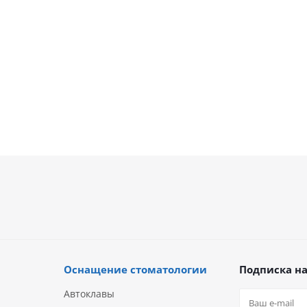
и
В наличии
В нали
.
69 900
руб.
69 900
р
Оснащение стоматологии
Подписка на
Автоклавы