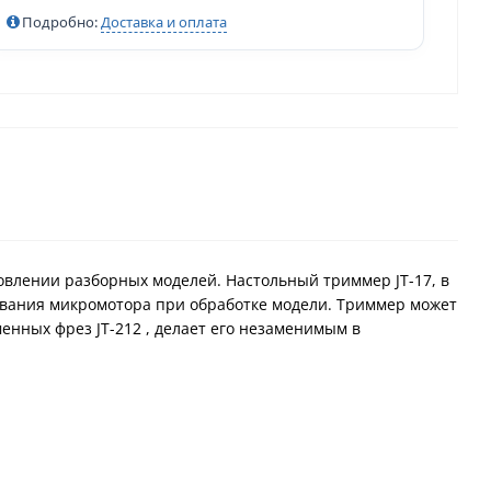
Подробно:
Доставка и оплата
овлении разборных моделей. Настольный триммер JT-17, в
зования микромотора при обработке модели. Триммер может
менных фрез JT-212 , делает его незаменимым в