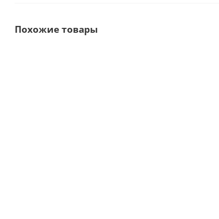
Похожие товары
Выбор покупателей
SD.84.00 Триммер для
Устройство для о
влажной обработки
гипсовых зуботехн
моделей (2
изделий (вариант и
карборундовых диска в
801, абразивный д
комплекте) · OMEC
Silfradent (Ита
(Италия)