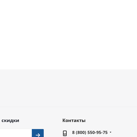
чии
В наличии
уб.
от
41 997 руб.
16 100
руб.
 скидки
Контакты
8 (800) 550-95-75