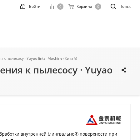
Войти
Корзина
Поиск
0
0
 пылесосу · Yuyao Jintai Machine (Китай)
ния к пылесосу · Yuyao
бработки внутренней (лингвальной) поверхности при