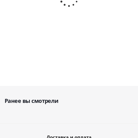
литров · Steelco
· MELAG
обработки · Stern W
(Германия)
В наличии
Мало
В наличии
836 754
652 331
руб.
руб.
228 140
руб.
Ранее вы смотрели
Доставка и оплата