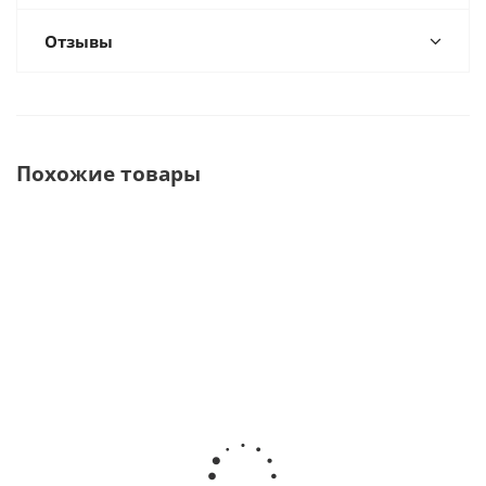
Отзывы
Похожие товары
DS 50 D Моюще-
MELAtherm
TETHYS H10 PLUS
дезинфицирующая
10 Мойка-
Аппарат для
машина камера 60
дезинфектор
предстерилизацион