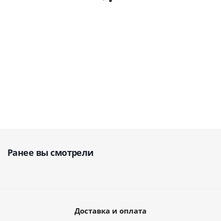
литров · Steelco
(Германия)
В наличии
В наличии
В наличии
851 538
1 232 876
руб.
663 856
руб.
руб.
Ранее вы смотрели
Доставка и оплата