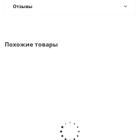
Отзывы
Похожие товары
DS 50/2 DRS
DS 50 D Моюще-
MELAtherm
Моюще-
дезинфицирующая
10 Мойка-
дезинфицирующая
машина камера 60
дезинфектор
машина камера 60
литров · Steelco
· MELAG