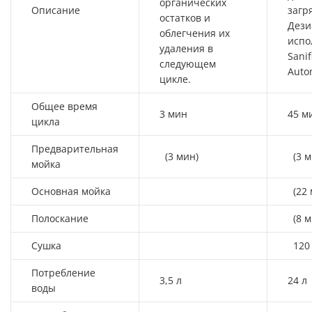
органических
Описание
загр
остатков и
Дези
облегчения их
испо
удаления в
Sanif
следующем
Auto
цикле.
Общее время
3 мин
45 м
цикла
Предварительная
(3 мин)
(3 м
мойка
Основная мойка
(22 
Полоскание
(8 м
Сушка
120 
Потребление
3,5 л
24 л
воды