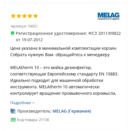
Артикул:
10021
Регистрационное удостоверение: ФСЗ 2011/09822
от 19.07.2012
Цена указана в минимальной комплектации корзин.
Собрать нужную Вам- обращайтесь к менеджеру
MELAtherm 10 – это мойка-дезинфектор,
соответствующая Европейскому стандарту EN 15883.
Идеально подходит для машинной обработки
инструмента. MELAtherm 10 автоматически
контролирует вращение промывочного коромысла,
давление потоков воды и состояние сетчатых
Подробнее
фильтров. Таким образом предотвращаются ошибки
Производитель:
MELAG (Германия)
в работе программы или устройства.
Код товара: 21130