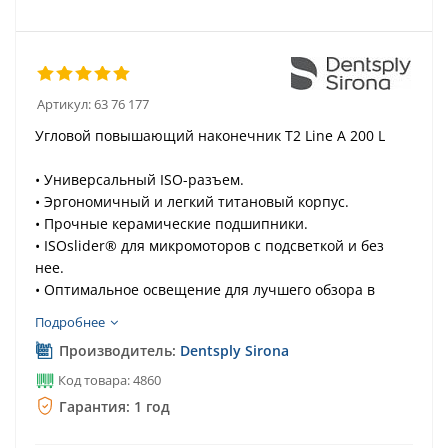
Артикул:
63 76 177
Угловой повышающий наконечник T2 Line A 200 L
• Универсальный ISO-разъем.
• Эргономичный и легкий титановый корпус.
• Прочные керамические подшипники.
• ISOslider® для микромоторов с подсветкой и без
нее.
• Оптимальное освещение для лучшего обзора в
процессе лечения.
Подробнее
• Превосходная гигиена – можно стерилизовать и
Производитель:
Dentsply Sirona
автоклавировать.
Код товара: 4860
С красной маркировкой, повышающая передача 1:5
Гарантия: 1 год
керамические подшипники, 4-точечный спрей.