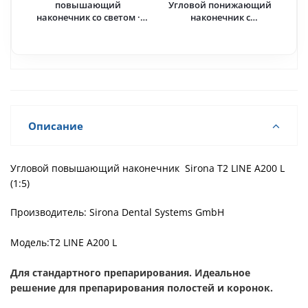
повышающий
Угловой понижающий
наконечник со светом ·
наконечник с
Dentsply Sirona
фиброоптикой, с
системой Киршнер-Майер
· Bien-Air (Швейцария)
Описание
Угловой повышающий наконечник Sirona T2 LINE A200 L
(1:5)
Производитель: Sirona Dental Systems GmbH
Модель:T2 LINE A200 L
Для стандартного препарирования. Идеальное
решение для препарирования полостей и коронок.