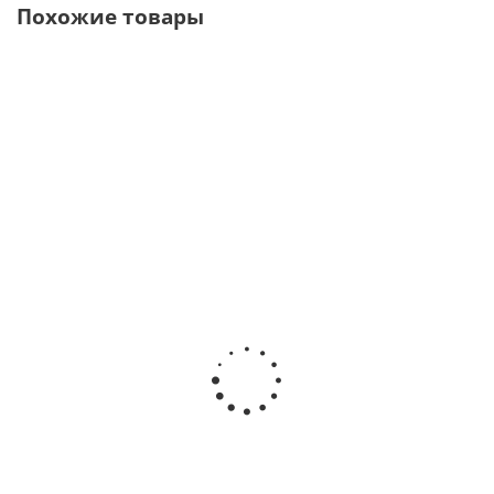
Похожие товары
EXPERTmatic
WK-93LT (1:4,5)
Ti-Max X95L
Ti-Max Z95L
Lux E25L
Угловой
1:5 Угловой
1:5 Угловой
Угловой
повышающий
наконечник
наконечник
наконечник
наконечник
титановый
титановый
1:5 с
Synea Vision ·
с оптикой ·
с оптикой ·
подсветкой
W﹠H
NSK
NSK
· KaVo
DentalWerk
Nakanishi
Nakanishi
Dental
(Австрия)
(Япония)
(Япония)
GmbH
(Германия)