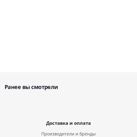
В наличии
Мало
В наличии
В наличии
62 020
78 625
101 001
руб.
руб.
руб.
74 590
88 600
112 322
руб.
134 668
руб.
руб.
руб.
Ранее вы смотрели
Доставка и оплата
Производители и бренды