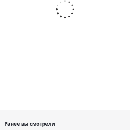
наконечник
светом ·
наконечник
наконечник
без света ·
Jinme Dental
Synea
Synea
COXO
(Китай)
Fusion · W﹠
Fusion · W﹠
(Китай)
H
H
DentalWerk
DentalWerk
В наличии
(Австрия)
(Австрия)
В наличии
В наличии
В наличии
64 939
40 543
руб.
руб.
11 092
23 950
86 586
54 057
руб.
руб.
руб.
руб.
Ранее вы смотрели