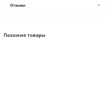
Отзывы
Похожие товары
CX235-1B
CA (1:1)
WG-66LT
WG-56LT
(1:1)
Наконечник
(2:1)
(1:1)
Угловой
угловой со
Угловой
Угловой